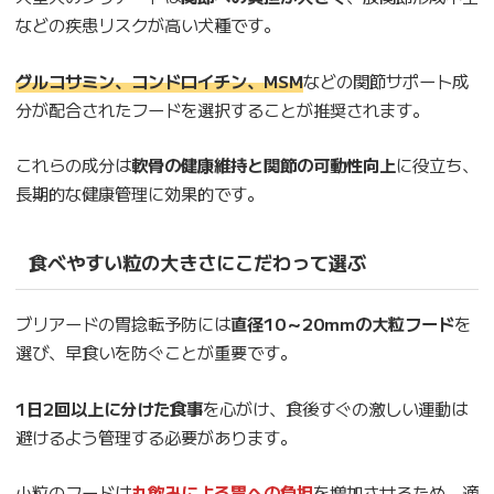
などの疾患リスクが高い犬種です。
グルコサミン、コンドロイチン、MSM
などの関節サポート成
分が配合されたフードを選択することが推奨されます。
これらの成分は
軟骨の健康維持と関節の可動性向上
に役立ち、
長期的な健康管理に効果的です。
食べやすい粒の大きさにこだわって選ぶ
ブリアードの胃捻転予防には
直径10～20mmの大粒フード
を
選び、早食いを防ぐことが重要です。
1日2回以上に分けた食事
を心がけ、食後すぐの激しい運動は
避けるよう管理する必要があります。
小粒のフードは
丸飲みによる胃への負担
を増加させるため、適