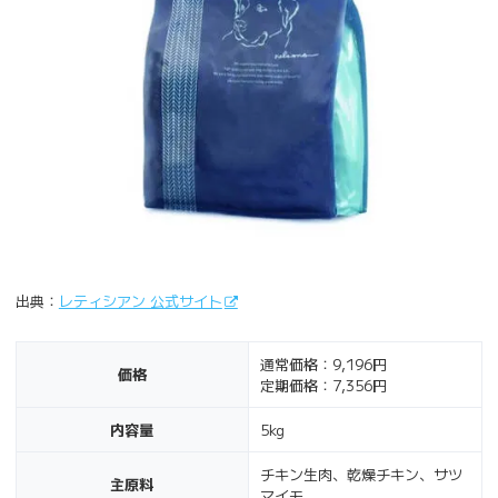
出典：
レティシアン 公式サイト
通常価格：9,196円
価格
定期価格：7,356円
内容量
5kg
チキン生肉、乾燥チキン、サツ
主原料
マイモ