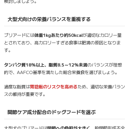
検討しましょう。
大型犬向けの栄養バランスを重視する
ブリアードには
体重1kgあたり約50kcal
が適切なカロリー量
とされており、高カロリーすぎる食事は肥満の原因となりま
す。
タンパク質18％以上、脂質8.5～12％未満
のバランスが理想
的で、AAFCO基準を満たした総合栄養食を選びましょう。
過度な脂質は
胃捻転のリスクを高める
ため、適切な栄養バラン
スの維持が重要です。
関節ケア成分配合のドッグフードを選ぶ
大型犬のブリアードは
関節への負担が大きく
、股関節形成不全