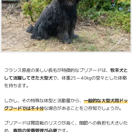
フランス原産の美しい長毛が特徴的なブリアードは、
牧羊犬と
して活躍してきた大型犬
で、体重25～40kgの堂々とした体格
を持ちます。
しかし、その特殊な体型と活動量から、
一般的な大型犬用ドッ
グフードでは不十分
な場合があることをご存知でしょうか。
ブリアードは胃捻転のリスクが高く、関節への負担も大きいた
め、
専用の栄養管理が必要
です。