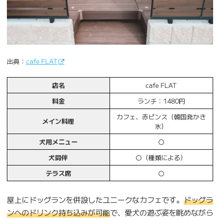
出典：
cafe FLAT
店名
cafe FLAT
料金
ランチ：1480円
カフェ、赤ピンス（韓国発かき
メイン料理
氷）
犬用メニュー
〇
犬同伴
〇（種類による）
テラス席
〇
屋上にドッグランを併設したユニークなカフェです。
ドッグラ
ンへのドリンク持ち込みが可能
で、愛犬の遊ぶ姿を眺めながら