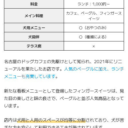
料金
ランチ：1,000円～
カフェ、ベーグル、フィンガース
メイン料理
イーツ
犬用メニュー
〇（おやつのみ）
犬同伴
〇（種類による）
テラス席
×
名古屋のドッグカフェの先駆けとして知られ、2021年にリニ
ューアルを果たしたお店です。
人気のベーグルに加え、ランチ
メニューも充実しています
。
新たな看板メニューとして登場したフィンガースイーツは、見
た目の楽しさと味の良さで、ベーグルと並ぶ人気商品となって
います。
店内は
犬用と人用のスペースが均等に分割
されており、犬が苦
手な方も安心して利用できる工夫が施されています。