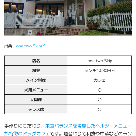
出典：
one two Skip
店名
one two Skip
料金
ランチ1,080円～
メイン料理
カフェ
犬用メニュー
〇
犬同伴
〇
テラス席
〇
手作りにこだわり、
栄養バランスを考慮したヘルシーメニュー
が特徴のドッグカフェ
です。週替わりで和食や中華などのラン