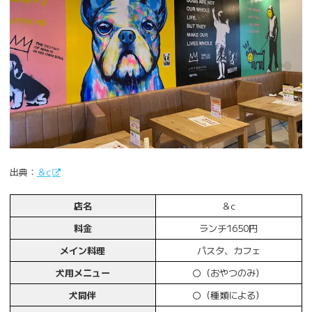
出典：
＆c
店名
＆c
料金
ランチ1650円
メイン料理
パスタ、カフェ
犬用メニュー
〇（おやつのみ）
犬同伴
〇（種類による）