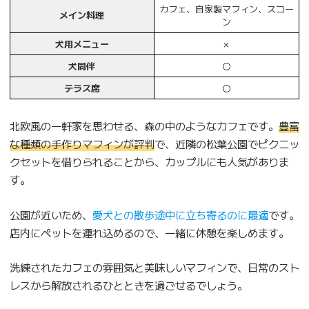
カフェ、自家製マフィン、スコー
メイン料理
ン
犬用メニュー
×
犬同伴
〇
テラス席
〇
北欧風の一軒家を思わせる、森の中のようなカフェです。
豊富
な種類の手作りマフィンが評判
で、近隣の松葉公園でピクニッ
クセットを借りられることから、カップルにも人気がありま
す。
公園が近いため、
愛犬との散歩途中に立ち寄るのに最適
です。
店内にペットを連れ込めるので、一緒に休憩を楽しめます。
洗練されたカフェの雰囲気と美味しいマフィンで、日常のスト
レスから解放されるひとときを過ごせるでしょう。