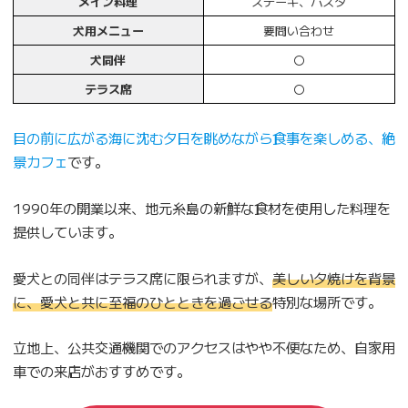
メイン料理
ステーキ、パスタ
犬用メニュー
要問い合わせ
犬同伴
〇
テラス席
〇
目の前に広がる海に沈む夕日を眺めながら食事を楽しめる、絶
景カフェ
です。
1990年の開業以来、地元糸島の新鮮な食材を使用した料理を
提供しています。
愛犬との同伴はテラス席に限られますが、
美しい夕焼けを背景
に、愛犬と共に至福のひとときを過ごせる
特別な場所です。
立地上、公共交通機関でのアクセスはやや不便なため、自家用
車での来店がおすすめです。