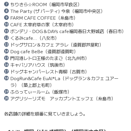
ちりきら☆ROOM（福岡市早良区）
The Party (ザ パーティ) 今泉（福岡市中央区）
FARM CAFE COFFEE（糸島市）
CAFE 太宰府草の家（太宰府市）
ボンデリ・DOG＆DAYs cafe福岡春日大野城店（春日市）
くるみcafe…（八女市）
ドッグサロン＆カフェ アラレ（遠賀郡芦屋町）
Dog cafe BeBe（遠賀郡遠賀町）
門司港レトロ王様のたまご（北九州市）
キャバリアハウス（筑後市）
ドッグキャンパーレスト青柳（古賀市）
DogRun&Cafe EuAl*La（ドッグラン＆カフェ ユアー
ラ）（築上郡上毛町）
ふらってぃールーム（飯塚市）
アグリツーリズモ アッカプントエッフェ（糸島市）
各店舗の詳細を順番に見ていきましょう。