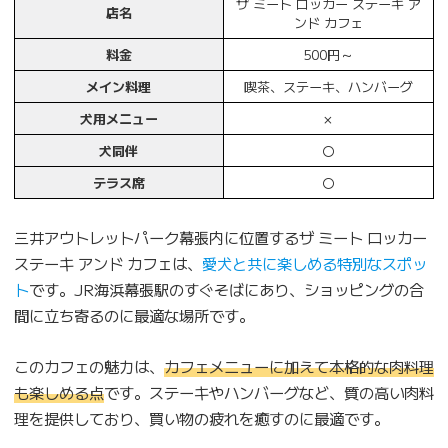
ザ ミート ロッカー ステーキ ア
店名
ンド カフェ
料金
500円～
メイン料理
喫茶、ステーキ、ハンバーグ
犬用メニュー
×
犬同伴
〇
テラス席
〇
三井アウトレットパーク幕張内に位置するザ ミート ロッカー
ステーキ アンド カフェは、
愛犬と共に楽しめる特別なスポッ
ト
です。JR海浜幕張駅のすぐそばにあり、ショッピングの合
間に立ち寄るのに最適な場所です。
このカフェの魅力は、
カフェメニューに加えて本格的な肉料理
も楽しめる点
です。ステーキやハンバーグなど、質の高い肉料
理を提供しており、買い物の疲れを癒すのに最適です。