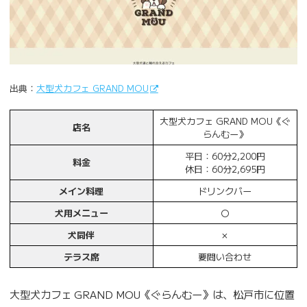
出典：
大型犬カフェ GRAND MOU
大型犬カフェ GRAND MOU《ぐ
店名
らんむー》
平日：60分2,200円
料金
休日：60分2,695円
メイン料理
ドリンクバー
犬用メニュー
〇
犬同伴
×
テラス席
要問い合わせ
大型犬カフェ GRAND MOU《ぐらんむー》は、松戸市に位置