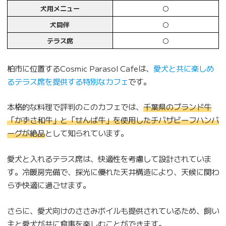
犬用メニュー
〇
犬同伴
〇
テラス席
〇
柏市に位置するCosmic Parasol Cafeは、
愛犬と共に楽しめ
るテラス席を提供する特別なカフェ
です。
本格的な料理で評判のこのカフェでは、
千葉県のブランド牛
「かずさ和牛」と「せんば牛」を使用したチバザビーフハンバ
ーグが絶品
として知られています。
愛犬と入れるテラス席は、快適性を考慮して設計されていま
す。冷暖房完備で、採光に優れた天井構造により、天候に関わ
らず快適に過ごせます。
さらに、愛犬向けのささみボイルも提供されているため、飼い
主と愛犬が共に食事を楽しむことができます。