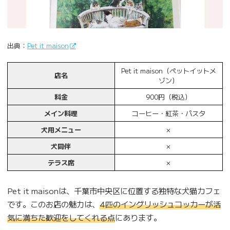
出典：
Pet it maison
Pet it maison（ペットイットメ
店名
ゾン）
料金
900円（税込）
メイン料理
コーヒー・紅茶・パスタ
犬用メニュー
×
犬同伴
×
テラス席
×
Pet it maisonは、千葉市中央区に位置する独特な犬猫カフェ
です。このお店の魅力は、
4匹のイングリッシュコッカーが活
気に満ちた歓迎をしてくれる点
にあります。