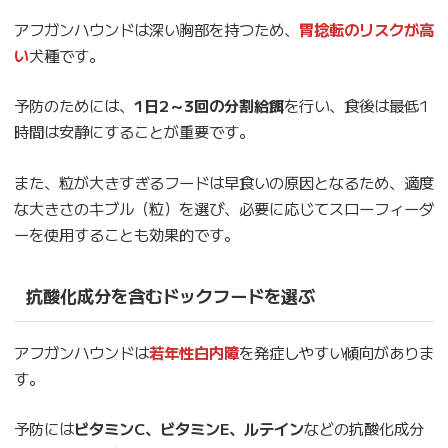
アフガンハウンドは深い胸部を持つため、
胃捻転のリスクが高
い
犬種です。
予防のためには、
1日2～3回の分割給餌
を行い、食後は最低1
時間は安静にすることが重要です。
また、粒が大きすぎるフードは早食いの原因となるため、適度
な大きさのキブル（粒）を選び、必要に応じてスローフィーダ
ーを使用することも効果的です。
抗酸化成分を含むドックフードを選ぶ
アフガンハウンドは
若年性白内障
を発症しやすい傾向がありま
す。
予防には
ビタミンC、ビタミンE、ルテイン
などの抗酸化成分