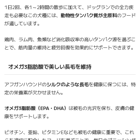
1日2回、各1～2時間の散歩に加えて、ドッグランでの全力疾
走も必要なこの犬種には、
動物性タンパク質が主原料
のフード
が適しています。
鶏肉、ラム肉、魚類など消化吸収率の高いタンパク源を選ぶこ
とで、筋肉量の維持と疲労回復を効果的にサポートできます。
オメガ3脂肪酸で美しい長毛を維持
アフガンハウンドの
シルクのような長毛
を健康に保つには、特
定の栄養素が欠かせません。
オメガ3脂肪酸（EPA・DHA）
は被毛の光沢を保ち、皮膚の健
康をサポートします。
ビオチン、亜鉛、ビタミンEなども被毛の健康に重要で、これ
らを適切に配合したフードを選ぶことで、毎日のブラッシング