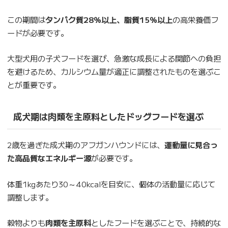
この期間は
タンパク質28％以上、脂質15％以上
の高栄養価フ
ードが必要です。
大型犬用の子犬フードを選び、急激な成長による関節への負担
を避けるため、カルシウム量が適正に調整されたものを選ぶこ
とが重要です。
成犬期は肉類を主原料としたドッグフードを選ぶ
2歳を過ぎた成犬期のアフガンハウンドには、
運動量に見合っ
た高品質なエネルギー源
が必要です。
体重1kgあたり30～40kcalを目安に、個体の活動量に応じて
調整します。
穀物よりも
肉類を主原料
としたフードを選ぶことで、持続的な