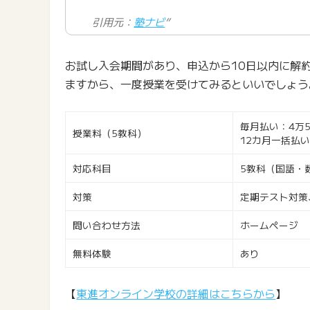
引用元：
塾ナビ
”
お試し入会期間があり、申込から10日以内に解
ますから、一度授業を受けてみるといいでしょう
毎月払い：4万5,
授業料（5教科）
12カ月一括払い：
対応科目
5教科（国語・
対策
定期テスト対策
問い合わせ方法
ホームページ
無料体験
あり
【
東進オンライン学校の詳細はこちらから
】