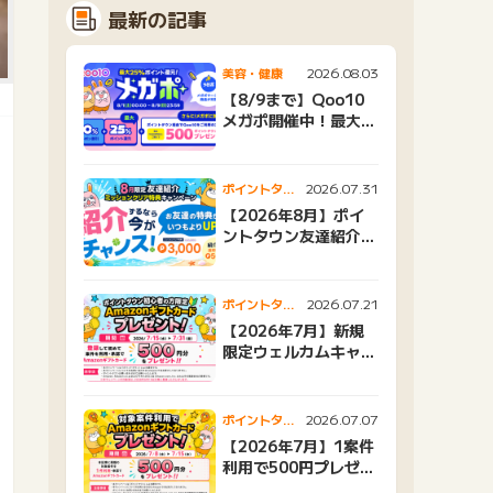
最新の記事
2026.08.03
美容・健康
【8/9まで】Qoo10
メガポ開催中！最大
25%還元＆500ptプ
レゼント
2026.07.31
ポイントタウ
ンニュース
【2026年8月】ポイ
ントタウン友達紹介キ
ャンペーンおすすめ広
告紹介
2026.07.21
ポイントタウ
ンニュース
【2026年7月】新規
限定ウェルカムキャン
ペーン
2026.07.07
ポイントタウ
ンニュース
【2026年7月】1案件
利用で500円プレゼン
トキャンペーン