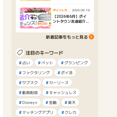
2026.06.19
ポイントタウ
ンニュース
【2026年6月】ポイ
ントタウン友達紹介キ
ャンペーンおすすめ広
告紹介
新着記事をもっと見る
注目のキーワード
占い
ペット
グランピング
ファクタリング
ポイ活
サブスク
カーリース
動画配信
キャッシュレス
Disney+
金融
楽天
マッチングアプリ
クレカ