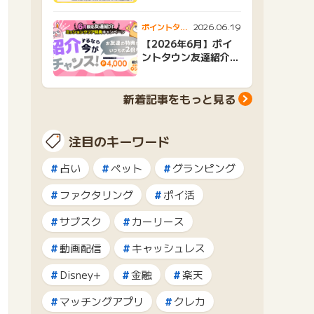
2026.06.19
ポイントタウ
ンニュース
【2026年6月】ポイ
ントタウン友達紹介キ
ャンペーンおすすめ広
告紹介
新着記事をもっと見る
注目のキーワード
占い
ペット
グランピング
ファクタリング
ポイ活
サブスク
カーリース
動画配信
キャッシュレス
Disney+
金融
楽天
マッチングアプリ
クレカ