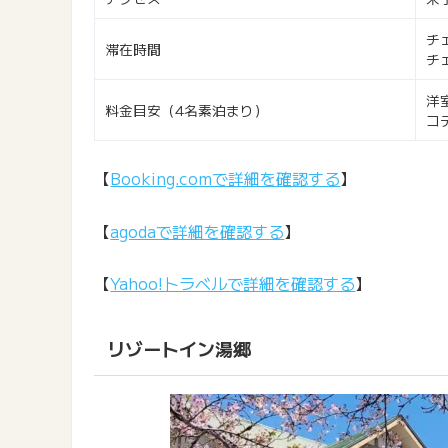
チ
滞在時間
チ
洋
料金目安（4名素泊まり）
コ
【
Booking.comで詳細を確認する
】
【
agodaで詳細を確認する
】
【
Yahoo!トラベルで詳細を確認する
】
リゾートイン湯郷