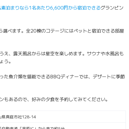
名素泊まりなら1名あたり6,600円から宿泊できる
グランピン
ら選べます。全20棟のコテージにはペットと宿泊できる部屋
うえ、露天風呂からは星空を楽しめます。サウナや水風呂も
ょう。
った魚介類を堪能できるBBQディナーでは、デザートに季節
ンもあるので、好みの夕食を予約してみてください。
山県真庭市社128-14
子自動車道「湯原IC」から車で約5分