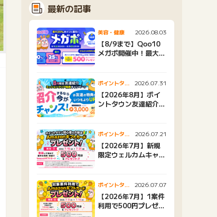
最新の記事
2026.08.03
美容・健康
【8/9まで】Qoo10
メガポ開催中！最大
25%還元＆500ptプ
レゼント
2026.07.31
ポイントタウ
ンニュース
【2026年8月】ポイ
ントタウン友達紹介キ
ャンペーンおすすめ広
告紹介
2026.07.21
ポイントタウ
ンニュース
【2026年7月】新規
限定ウェルカムキャン
ペーン
2026.07.07
ポイントタウ
ンニュース
【2026年7月】1案件
利用で500円プレゼン
トキャンペーン