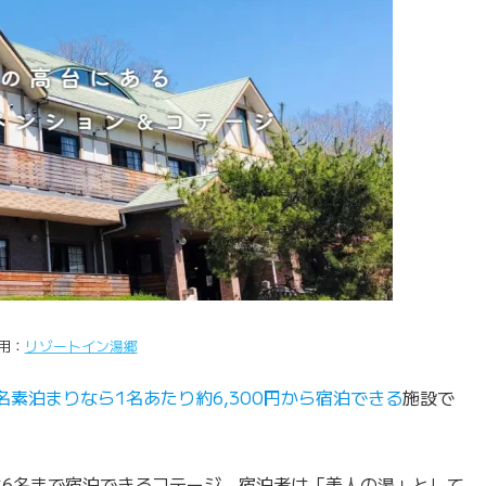
用：
リゾートイン湯郷
名素泊まりなら1名あたり約6,300円から宿泊できる
施設で
大6名まで宿泊できるコテージ。宿泊者は「美人の湯」として