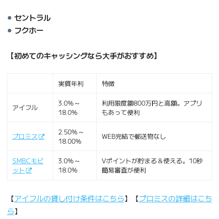
セントラル
フクホー
【初めてのキャッシングなら大手がおすすめ】
実質年利
特徴
3.0％～
利用限度額800万円と高額。アプリ
アイフル
18.0％
もあって便利
2.50％～
プロミス
WEB完結で郵送物なし
18.00％
SMBCモビ
3.0％～
Vポイントが貯まる＆使える。10秒
ット
18.0％
簡易審査が便利
【
アイフルの貸し付け条件はこちら
】【
プロミスの詳細はこち
ら
】