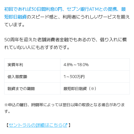
初回であれば30日間利息0円、セブン銀行ATMとの提携、最
短即日融資
のスピード感と、利用者にうれしいサービスを揃え
ています。
50周年を迎えた老舗消費者金融でもあるので、借り入れに慣
れていない人にもおすすめです。
実質年利
4.8％～18.0％
借入限度額
1～300万円
融資までの期間
最短即日融資（※）
※申込の曜日、時間帯によっては翌日以降の取扱となる場合がありま
す。
【
セントラルの詳細はこちら
】