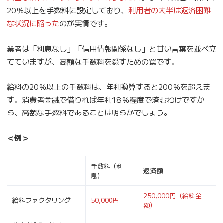
20％以上を手数料に設定しており、
利用者の大半は返済困難
な状況に陥った
のが実情です。
業者は「利息なし」「信用情報関係なし」と甘い言葉を並べ立
てていますが、高額な手数料を隠すための罠です。
給料の20％以上の手数料は、年利換算すると200％を超えま
す。消費者金融で借りれば年利18％程度で済むわけですか
ら、高額な手数料であることは明らかでしょう。
＜例＞
手数料（利
返済額
息）
250,000円（給料全
給料ファクタリング
50,000円
額）