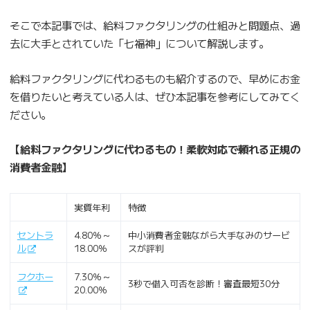
そこで本記事では、給料ファクタリングの仕組みと問題点、過
去に大手とされていた「七福神」について解説します。
給料ファクタリングに代わるものも紹介するので、早めにお金
を借りたいと考えている人は、ぜひ本記事を参考にしてみてく
ださい。
【給料ファクタリングに代わるもの！柔軟対応で頼れる正規の
消費者金融】
実質年利
特徴
セントラ
4.80％～
中小消費者金融ながら大手なみのサービ
ル
18.00％
スが評判
フクホー
7.30％～
3秒で借入可否を診断！審査最短30分
20.00％