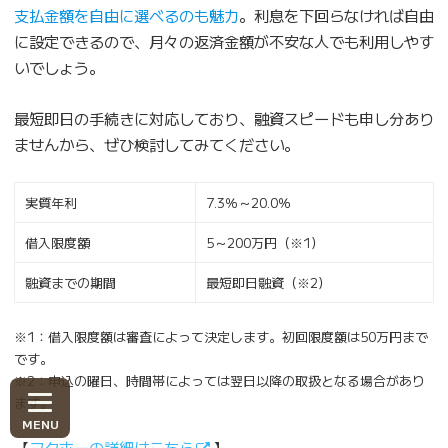
支払金額を自由に選べるのも魅力
。利息を下回らなければ自由
に設定できるので、月々の返済金額が不安な人でも利用しやす
いでしょう。
最短即日の手続きに対応しており、融資スピードも申し分あり
ませんから、ぜひ検討してみてください。
実質年利
7.3％～20.0％
借入限度額
5～200万円（※1）
融資までの期間
最短即日融資（※2）
※1：借入限度額は審査によって決定します。初回限度額は50万円まで
です。
※2：申込の曜日、時間帯によっては翌日以降の取扱となる場合があり
ます。
【
フクホーの詳細はこちら
】