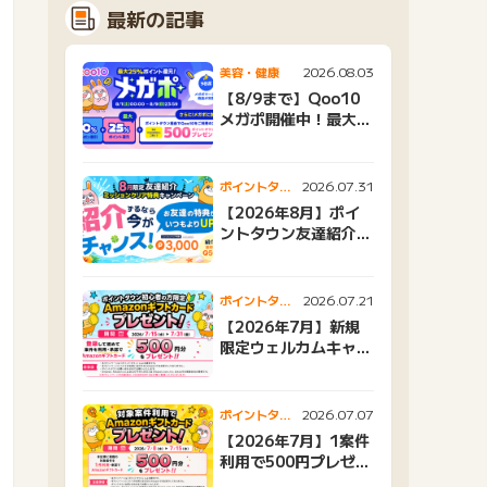
最新の記事
2026.08.03
美容・健康
【8/9まで】Qoo10
メガポ開催中！最大
25%還元＆500ptプ
レゼント
2026.07.31
ポイントタウ
ンニュース
【2026年8月】ポイ
ントタウン友達紹介キ
ャンペーンおすすめ広
告紹介
2026.07.21
ポイントタウ
ンニュース
【2026年7月】新規
限定ウェルカムキャン
ペーン
2026.07.07
ポイントタウ
ンニュース
【2026年7月】1案件
利用で500円プレゼン
トキャンペーン