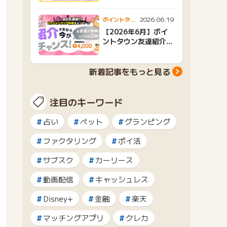
2026.06.19
ポイントタウ
ンニュース
【2026年6月】ポイ
ントタウン友達紹介キ
ャンペーンおすすめ広
告紹介
新着記事をもっと見る
注目のキーワード
占い
ペット
グランピング
ファクタリング
ポイ活
サブスク
カーリース
動画配信
キャッシュレス
Disney+
金融
楽天
マッチングアプリ
クレカ