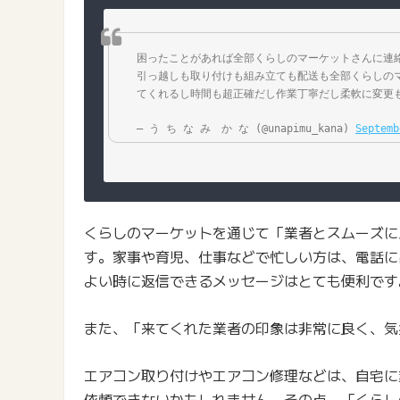
困ったことがあれば全部くらしのマーケットさんに連
引っ越しも取り付けも組み立ても配送も全部くらしの
てくれるし時間も超正確だし作業丁寧だし柔軟に変更
— う ち な み　か な (@unapimu_kana) 
Septemb
くらしのマーケットを通じて「業者とスムーズに
す。家事や育児、仕事などで忙しい方は、電話に
よい時に返信できるメッセージはとても便利です
また、「来てくれた業者の印象は非常に良く、気
エアコン取り付けやエアコン修理などは、自宅に
依頼できないかもしれません。その点、「くらし