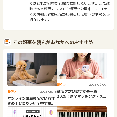
てはどれがお得かと徹底検証しています。また趣
味である旅行についても情報を公開中！ これま
での情報と経験を活かし暮らしに役立つ情報をご
紹介します。
この記事を読んだあなたへのおすすめ
暮らし
2025.06.09
就活アプリおすすめ一覧
暮らし
2025.05.13
2025！新卒マッチング・スカ
オンライン家庭教師安いおす
ウト・人気・2026卒向け...
すめ！どこがいい？中学生・
高校生・単発・高校受験対
策...