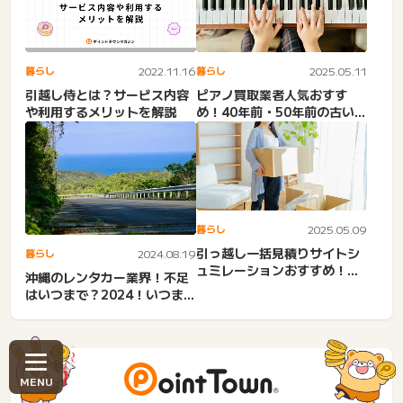
暮らし
2022.11.16
暮らし
2025.05.11
引越し侍とは？サービス内容
ピアノ買取業者人気おすす
や利用するメリットを解説
め！40年前・50年前の古いピ
アノでも売れる？買取額を...
暮らし
2025.05.09
引っ越し一括見積りサイトシ
暮らし
2024.08.19
ュミレーションおすすめ！概
沖縄のレンタカー業界！不足
算費用はだいたいいくら？
はいつまで？2024！いつま
や...
で？レンタカー市場など