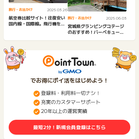
旅行・お出かけ
2025.03.26
航空券比較サイト！往復安い
旅行・お出かけ
2025.06.03
国内線・国際線。飛行機を格
宮城県グランピングコテージ
安で予約できるおすすめサ
のおすすめ！バーベキュー・
イ...
安い・大人数・カップル・
温...
でお得にポイ活をはじめよう！
登録料・利用料一切ナシ！
充実のカスタマーサポート
20年以上の運営実績
最短2分！新規会員登録はこちら