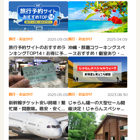
旅行・お出かけ
2025.09.05
旅行・お出かけ
2025.04.09
旅行予約サイトのおすすめラ
沖縄・那覇コワーキングスペ
ンキングTOP14！お得に予約
ースおすすめ！個室あり・ド
するコツも紹介
ロップイン！長居できるカ
フ...
旅行・お出かけ
2025.05.09
旅行・お出かけ
2023.08.30
新幹線チケット安い時期！繁
じゃらん随一の大型セール開
忙期・閑散期。格安・安く買
催決定！じゃらんスペシャル
う方法！裏技で安い！往
ウィークの狙い目は？
復、...