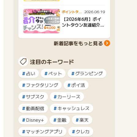
2026.06.19
ポイントタウ
ンニュース
【2026年6月】ポイ
ントタウン友達紹介キ
ャンペーンおすすめ広
告紹介
新着記事をもっと見る
注目のキーワード
占い
ペット
グランピング
ファクタリング
ポイ活
サブスク
カーリース
動画配信
キャッシュレス
Disney+
金融
楽天
マッチングアプリ
クレカ