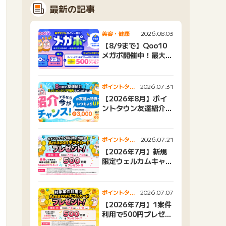
最新の記事
2026.08.03
美容・健康
【8/9まで】Qoo10
メガポ開催中！最大
25%還元＆500ptプ
レゼント
2026.07.31
ポイントタウ
ンニュース
【2026年8月】ポイ
ントタウン友達紹介キ
ャンペーンおすすめ広
告紹介
2026.07.21
ポイントタウ
ンニュース
【2026年7月】新規
限定ウェルカムキャン
ペーン
2026.07.07
ポイントタウ
ンニュース
【2026年7月】1案件
利用で500円プレゼン
トキャンペーン