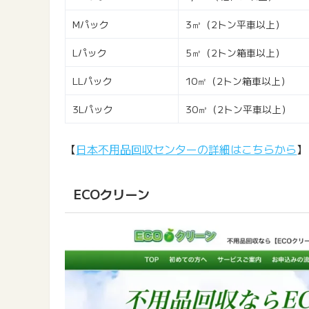
Mパック
3㎥（2トン平車以上）
Lパック
5㎡（2トン箱車以上）
LLパック
10㎡（2トン箱車以上）
3Lパック
30㎥（2トン平車以上）
【
日本不用品回収センターの詳細はこちらから
】
ECOクリーン