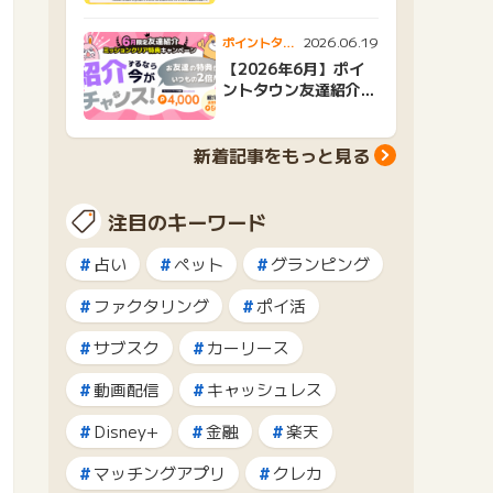
2026.06.19
ポイントタウ
ンニュース
【2026年6月】ポイ
ントタウン友達紹介キ
ャンペーンおすすめ広
告紹介
新着記事をもっと見る
注目のキーワード
占い
ペット
グランピング
ファクタリング
ポイ活
サブスク
カーリース
動画配信
キャッシュレス
Disney+
金融
楽天
マッチングアプリ
クレカ