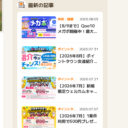
最新の記事
2026.08.03
美容・健康
【8/9まで】Qoo10
メガポ開催中！最大
25%還元＆500ptプ
レゼント
2026.07.31
ポイントタウ
ンニュース
【2026年8月】ポイ
ントタウン友達紹介キ
ャンペーンおすすめ広
告紹介
2026.07.21
ポイントタウ
ンニュース
【2026年7月】新規
限定ウェルカムキャン
ペーン
2026.07.07
ポイントタウ
ンニュース
【2026年7月】1案件
利用で500円プレゼン
トキャンペーン