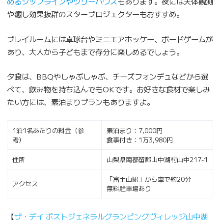
めるジップラインやツリーハウス
もあります。夜には天体観測
や癒し効果抜群のスタープロジェクターもおすすめ。
プレイルームには卓球台やミニエアホッケー、ボードゲームが
あり、大人から子どもまで存分に楽しめるでしょう。
夕食は、BBQやしゃぶしゃぶ、チーズフォンデュなどから選
べて、飲み物を持ち込んでもOKです。お好きな食材で楽しみ
たい方には、素泊まりプランもありますよ。
1泊1名あたりの料金（参
素泊まり：7,000円
考）
食事付き：1万3,980円
住所
山梨県南都留郡山中湖村山中217-1
「富士山駅」から車で約20分
アクセス
無料駐車場あり
【
ザ・デイ ポストジェネラルグランピングヴィレッジ山中湖