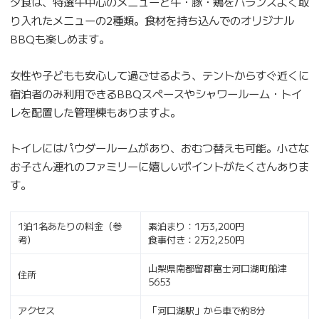
夕食は、特選牛中心のメニューと牛・豚・鶏をバランスよく取
り入れたメニューの2種類。食材を持ち込んでのオリジナル
BBQも楽しめます。
女性や子どもも安心して過ごせるよう、テントからすぐ近くに
宿泊者のみ利用できるBBQスペースやシャワールーム・トイ
レを配置した管理棟もありますよ。
トイレにはパウダールームがあり、おむつ替えも可能。小さな
お子さん連れのファミリーに嬉しいポイントがたくさんありま
す。
1泊1名あたりの料金（参
素泊まり：1万3,200円
考）
食事付き：2万2,250円
山梨県南都留郡富士河口湖町船津
住所
5653
アクセス
「河口湖駅」から車で約8分