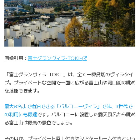
画像引用：
富士グランヴィラ-TOKI-
「富士グランヴィラ-TOKI-」は、全て一棟貸切のヴィラタイ
プ。プライベートな空間で一面に広がる富士山や河口湖の眺め
を堪能できます。
最大8名まで宿泊できる「バルコニーヴィラ」では、3世代で
の利用にも最適
です。バルコニーに設置した露天風呂から眺め
る富士山は最高の景色でしょう。
そのほか、プライベート屋上付きやシアタールーム付きといっ