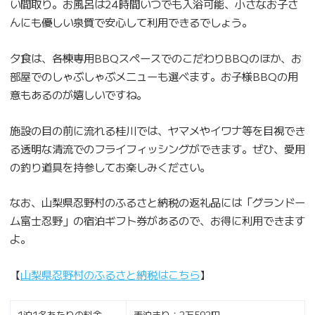
い間取り。お風呂は24時間いつでも入浴可能、小さなお子さ
んにも優しい泉質で安心して利用できるでしょう。
夕食は、各棟専用BBQスペースでのこだわりBBQのほか、お
部屋でのしゃぶしゃぶメニューも選べます。お子様BBQの用
意もあるのが嬉しいですね。
施設の目の前に流れる桂川では、ヤマメやイワナ等を目視でき
る透明な清流でのフライフィッシングができます。ぜひ、愛用
の釣り道具を持参してお楽しみください。
なお、山梨県忍野村のふるさと納税の返礼品には「グランドー
ム富士忍野」の宿泊ギフト券があるので、お得に利用できます
よ。
【
山梨県忍野村のふるさと納税はこちら
】
1泊1名あたりの料金
素泊まり：2万592円