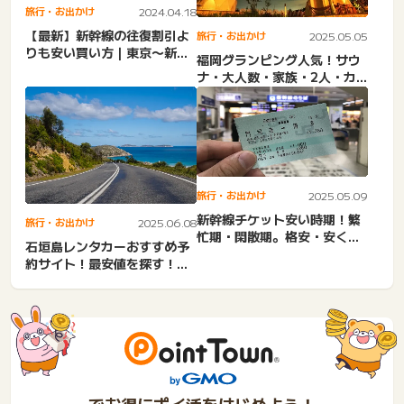
旅行・お出かけ
2024.04.18
【最新】新幹線の往復割引よ
旅行・お出かけ
2025.05.05
りも安い買い方｜東京〜新大
福岡グランピング人気！サウ
阪も激安！学割と併用でき
ナ・大人数・家族・2人・カ
る...
ップル・ファミリー・日帰
り...
旅行・お出かけ
2025.05.09
新幹線チケット安い時期！繁
旅行・お出かけ
2025.06.08
忙期・閑散期。格安・安く買
石垣島レンタカーおすすめ予
う方法！裏技で安い！往
約サイト！最安値を探す！割
復、...
引・キャンペーン・早割・2...
でお得にポイ活をはじめよう！