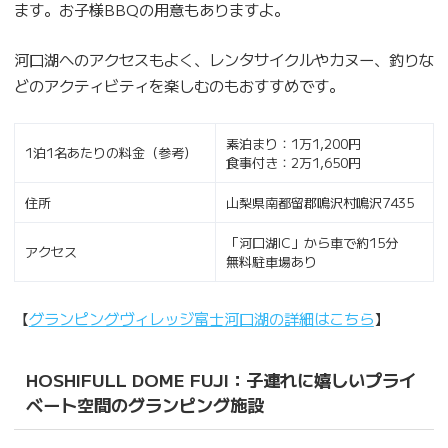
ます。お子様BBQの用意もありますよ。
河口湖へのアクセスもよく、レンタサイクルやカヌー、釣りな
どのアクティビティを楽しむのもおすすめです。
素泊まり：1万1,200円
1泊1名あたりの料金（参考）
食事付き：2万1,650円
住所
山梨県南都留郡鳴沢村鳴沢7435
「河口湖IC」から車で約15分
アクセス
無料駐車場あり
【
グランピングヴィレッジ富士河口湖の詳細はこちら
】
HOSHIFULL DOME FUJI：子連れに嬉しいプライ
ベート空間のグランピング施設