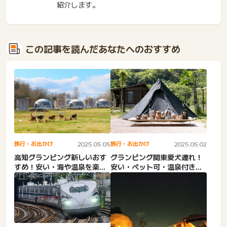
紹介します。
この記事を読んだあなたへのおすすめ
旅行・お出かけ
2025.05.05
旅行・お出かけ
2025.05.02
高知グランピング新しいおす
グランピング関東愛犬連れ！
すめ！安い・海や温泉を楽し
安い・ペット可・温泉付き・
める。カップル・子連れ・
山梨・千葉・茨城。犬と行
予...
け...