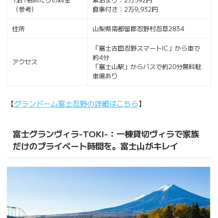
（参考）
食事付き：2万9,932円
住所
山梨県南都留郡忍野村忍草2834
「富士吉田忍野スマートIC」から車で
約4分
アクセス
「富士山駅」からバスで約20分無料駐
車場あり
【
グランドーム富士忍野の詳細はこちら
】
富士グランヴィラ-TOKI-：一棟貸切ヴィラで家族
だけのプライベート時間を。富士山がキレイ