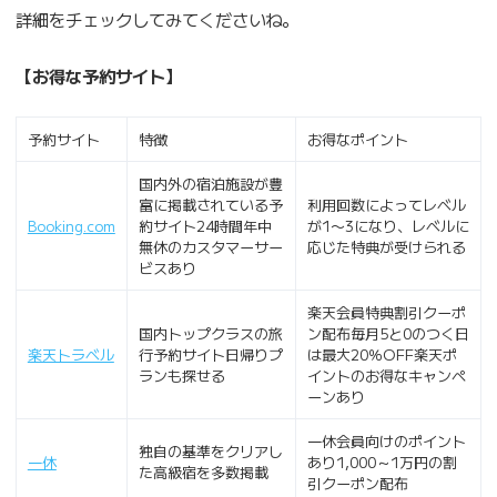
詳細をチェックしてみてくださいね。
【お得な予約サイト】
予約サイト
特徴
お得なポイント
国内外の宿泊施設が豊
富に掲載されている予
利用回数によってレベル
Booking.com
約サイト24時間年中
が1〜3になり、レベルに
無休のカスタマーサー
応じた特典が受けられる
ビスあり
楽天会員特典割引クーポ
国内トップクラスの旅
ン配布毎月5と0のつく日
楽天トラベル
行予約サイト日帰りプ
は最大20％OFF楽天ポ
ランも探せる
イントのお得なキャンペ
ーンあり
一休会員向けのポイント
独自の基準をクリアし
一休
あり1,000～1万円の割
た高級宿を多数掲載
引クーポン配布