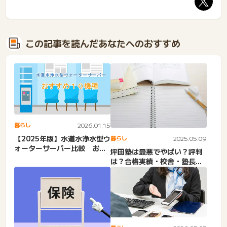
この記事を読んだあなたへのおすすめ
暮らし
2026.01.15
【2025年版】水道水浄水型ウ
暮らし
2025.05.09
ォーターサーバー比較 おす
坪田塾は最悪でやばい？評判
すめ10機種
は？合格実績・校舎・塾長・
口コミ・オンライン・大学
受...