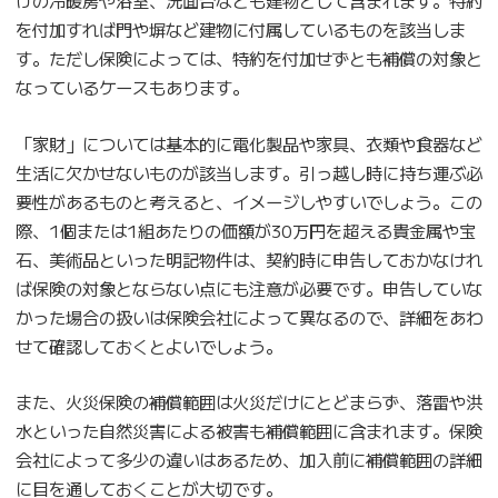
けの冷暖房や浴室、洗面台なども建物として含まれます。特約
を付加すれば門や塀など建物に付属しているものを該当しま
す。ただし保険によっては、特約を付加せずとも補償の対象と
なっているケースもあります。
「家財」については基本的に電化製品や家具、衣類や食器など
生活に欠かせないものが該当します。引っ越し時に持ち運ぶ必
要性があるものと考えると、イメージしやすいでしょう。この
際、1個または1組あたりの価額が30万円を超える貴金属や宝
石、美術品といった明記物件は、契約時に申告しておかなけれ
ば保険の対象とならない点にも注意が必要です。申告していな
かった場合の扱いは保険会社によって異なるので、詳細をあわ
せて確認しておくとよいでしょう。
また、火災保険の補償範囲は火災だけにとどまらず、落雷や洪
水といった自然災害による被害も補償範囲に含まれます。保険
会社によって多少の違いはあるため、加入前に補償範囲の詳細
に目を通しておくことが大切です。