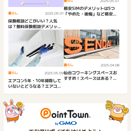
暮らし
2026.05.07
格安SIMのデメリットは5つ
暮らし
2025.05.01
「やめた・後悔」など格安
SIMにしない人の理由とは...
保険相談どこがいい？人気
は？無料保険相談デメリット
とカラクリ！なぜ無料？保険
見...
暮らし
2025.04.08
仙台コワーキングスペースお
暮らし
2025.05.09
すすめ！スペースはある？個
エアコン5年・10年掃除して
室一人＆安い・1日ドロップ...
いないとどうなる？エアコン
クリーニングしないほうが...