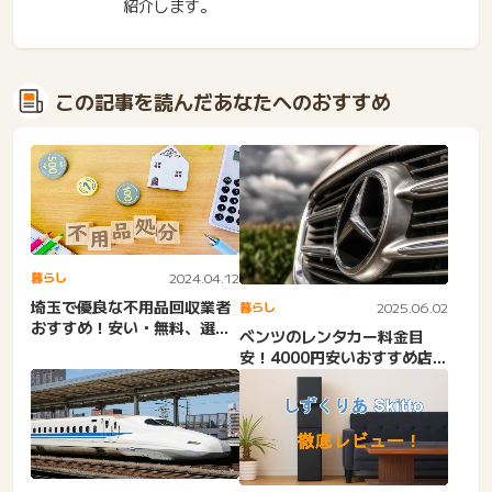
紹介します。
この記事を読んだあなたへのおすすめ
暮らし
2024.04.12
埼玉で優良な不用品回収業者
暮らし
2025.06.02
おすすめ！安い・無料、選び
ベンツのレンタカー料金目
方・信頼できる業者を解説
安！4000円安いおすすめ店
舗。東京・神奈川・大阪・
沖...