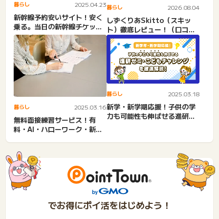
暮らし
2025.04.23
暮らし
2026.08.04
新幹線予約安いサイト！安く
しずくりあSkitto（スキッ
乗る。当日の新幹線チケット
ト）徹底レビュー！（口コ
を格安で購入する方法。片
ミ、評判）
道...
暮らし
2025.03.18
新学・新学期応援！子供の学
暮らし
2025.03.16
力も可能性も伸ばせる進研ゼ
無料面接練習サービス！有
ミ・こどもちゃれんじを徹
料・AI・ハローワーク・新卒
底...
就活・転職社会人中途・コ
コ...
でお得にポイ活をはじめよう！