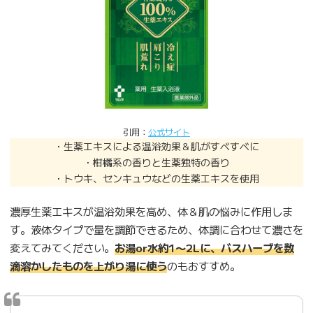
引用：
公式サイト
・生薬エキスによる温浴効果＆肌がすべすべに
・柑橘系の香りと生薬独特の香り
・トウキ、センキュウなどの生薬エキスを使用
濃厚生薬エキスが温浴効果を高め、体＆肌の悩みに作用しま
す。液体タイプで量を調節できるため、体調に合わせて濃さを
変えてみてください。
お湯or水約1〜2Lに、バスハーブを数
滴溶かしたものを上がり湯に使う
のもおすすめ。