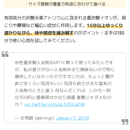
・サイズ展開が豊富で用途に合わせて選べる
有効成分の炭酸水素ナトリウムに含まれる重炭酸イオンが、肩
こりや腰痛など幅広い症状に作用します。
15分以上ゆっくり
浸かりながら、体や頭皮を揉み解す
のがポイント！まずは3回
分で使い心地を試してみてください。
中性重炭酸入浴剤BARTH 買って使ってみたんです
が、私は香りがない入浴剤あまり興味ないので特に
期待していなかったのですがこれは…ちょっと腰が
抜けるくらい気持ちいい 気持ち良さがまた塩系の
入浴剤のときと違う 何なんだこれは…しかも一回
分300円と価格帯はかなり高価 重曹じゃダメなの
か？
pic.twitter.com/aLtsTnLwSW
— 生物群 (@kmngr)
January 1, 2019