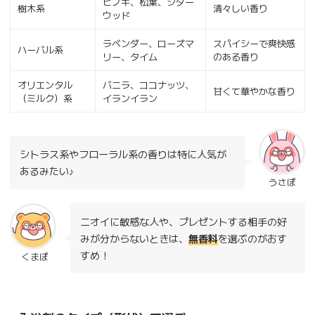
ヒノキ、松葉、シダー
樹木系
清々しい香り
ウッド
ラベンダー、ローズマ
スパイシーで爽快感
ハーバル系
リー、タイム
のある香り
オリエンタル
バニラ、ココナッツ、
甘くて華やかな香り
（ミルク）系
イランイラン
シトラス系やフローラル系の香りは特に人気が
あるみたい♪
うさぽ
ニオイに敏感な人や、プレゼントする相手の好
みが分からないときは、
無香料
を選ぶのがおす
すめ！
くまぽ