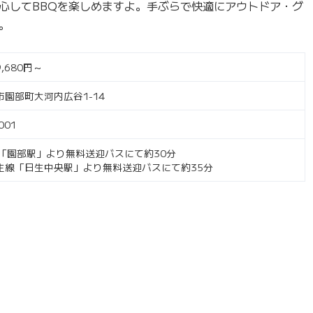
心してBBQを楽しめますよ。手ぶらで快適にアウトドア・グ
。
,680円～
園部町大河内広谷1-14
001
線「園部駅」より無料送迎バスにて約30分
生線「日生中央駅」より無料送迎バスにて約35分