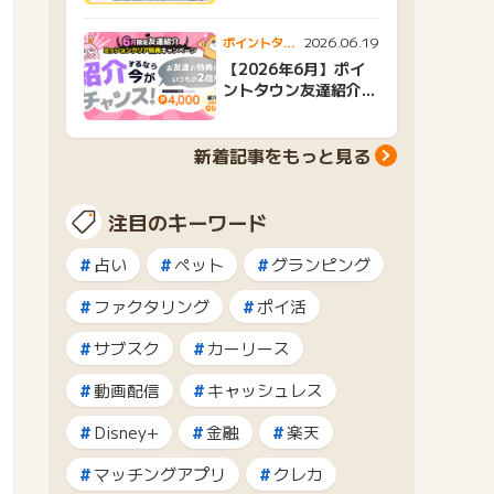
2026.06.19
ポイントタウ
ンニュース
【2026年6月】ポイ
ントタウン友達紹介キ
ャンペーンおすすめ広
告紹介
新着記事をもっと見る
注目のキーワード
占い
ペット
グランピング
ファクタリング
ポイ活
サブスク
カーリース
動画配信
キャッシュレス
Disney+
金融
楽天
マッチングアプリ
クレカ