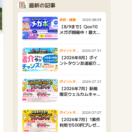
最新の記事
2026.08.03
美容・健康
【8/9まで】Qoo10
メガポ開催中！最大
25%還元＆500ptプ
レゼント
2026.07.31
ポイントタウ
ンニュース
【2026年8月】ポイ
ントタウン友達紹介キ
ャンペーンおすすめ広
告紹介
2026.07.21
ポイントタウ
ンニュース
【2026年7月】新規
限定ウェルカムキャン
ペーン
2026.07.07
ポイントタウ
ンニュース
【2026年7月】1案件
利用で500円プレゼン
トキャンペーン