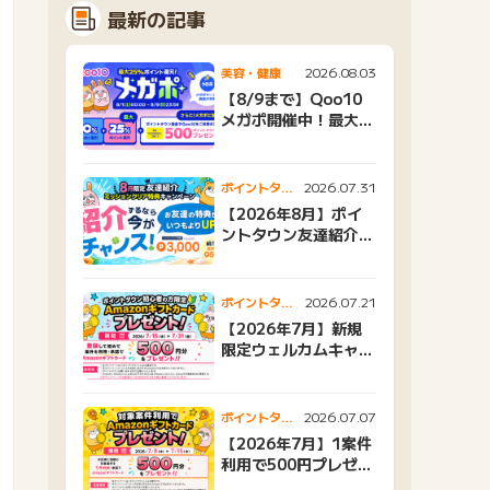
最新の記事
2026.08.03
美容・健康
【8/9まで】Qoo10
メガポ開催中！最大
25%還元＆500ptプ
レゼント
2026.07.31
ポイントタウ
ンニュース
【2026年8月】ポイ
ントタウン友達紹介キ
ャンペーンおすすめ広
告紹介
2026.07.21
ポイントタウ
ンニュース
【2026年7月】新規
限定ウェルカムキャン
ペーン
2026.07.07
ポイントタウ
ンニュース
【2026年7月】1案件
利用で500円プレゼン
トキャンペーン