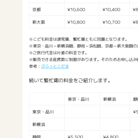
京都
¥10,600
¥10,400
¥8
新大阪
¥10,800
¥10,700
¥8
※こども料金は通常期、繁忙期ともに同額となります。
※東京・品川～新横浜間、静岡～浜松間、京都～新大阪間の
※ご旅行代金は片道の料金です。
※販売できる座席数に制限があります。そのためお申し込み
参考：
ぷらっとこだま
続いて繁忙期の料金をご紹介します。
東京・品川
新横浜
静
東京・品川
¥
新横浜
静岡
¥5,500
¥4,800