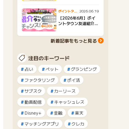
2026.06.19
ポイントタウ
ンニュース
【2026年6月】ポイ
ントタウン友達紹介キ
ャンペーンおすすめ広
告紹介
新着記事をもっと見る
注目のキーワード
占い
ペット
グランピング
ファクタリング
ポイ活
サブスク
カーリース
動画配信
キャッシュレス
Disney+
金融
楽天
マッチングアプリ
クレカ