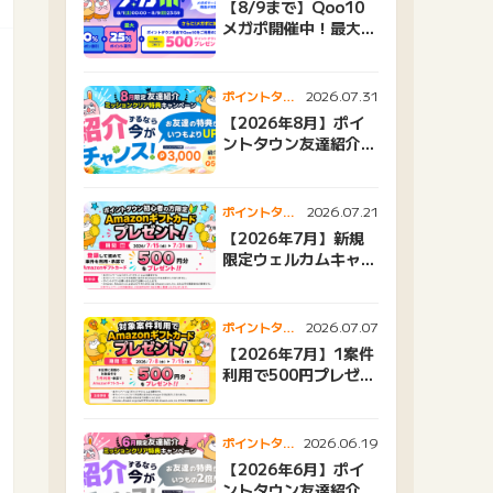
【8/9まで】Qoo10
メガポ開催中！最大
25%還元＆500ptプ
レゼント
2026.07.31
ポイントタウ
ンニュース
【2026年8月】ポイ
ントタウン友達紹介キ
ャンペーンおすすめ広
告紹介
2026.07.21
ポイントタウ
ンニュース
【2026年7月】新規
限定ウェルカムキャン
ペーン
2026.07.07
ポイントタウ
ンニュース
【2026年7月】1案件
利用で500円プレゼン
トキャンペーン
2026.06.19
ポイントタウ
ンニュース
【2026年6月】ポイ
ントタウン友達紹介キ