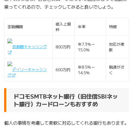
乗ってくれるので、チェックしてみると良いでしょう。
借入上限
金融機関
年率
特徴
枠
年7.3％～
対応が柔
首都圏キャッシング
800万円
15.0％
軟
年8.5％～
融通がき
デイリーキャッシン
600万円
14.5％
く
グ
ドコモSMTBネット銀行（旧住信SBIネッ
ト銀行）カードローンもおすすめ
個人の事情を考慮して柔軟に対応してくれる銀行もあります。