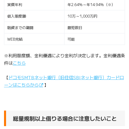
実質年利
年2.64％～年14.94％（※）
借入限度額
10万～1,000万円
融資までの期間
最短数日
WEB完結
可能
※利用限度額、金利優遇により金利が決定します。金利優遇条
件は
こちら
【
ドコモSMTBネット銀行（旧住信SBIネット銀行）カードロ
ーンはこちらから
】
総量規制以上借りる場合に注意したいこと