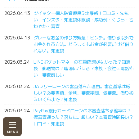
2026.04.13
ツイッター個人融資優良5ch最新！口コミ・先払
い・インスタ・知恵袋体験談・成功例・くじら・さ
わやか・審査
2026.04.13
グレーなお金の作り方緊急！ピンチ。借りる以外で
お金を作る方法。どうしてもお金が必要だけど借り
れない。知恵袋
2026.03.24
LINEポケットマネーの在籍確認がなかった？知恵
袋・郵送物は？職場にバレる？家族・会社に電話怖
い・審査厳しい
2026.03.24
JAフリーローンの審査落ちた理由。審査基準は厳
しい？必要書類、金利、審査期間、仮審査。借り換
えいくらまで？知恵袋
2026.03.24
PayPay銀行カードローンの本審査落ちる確率は？
仮審査通った？落ちた。厳しい？本審査時間長い？
口コミ・知恵袋