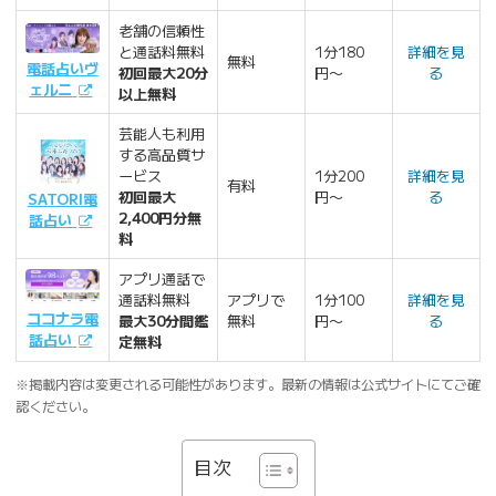
老舗の信頼性
と通話料無料
1分180
詳細を見
無料
電話占いヴ
初回最大20分
円〜
る
ェルニ
以上無料
芸能人も利用
する高品質サ
ービス
1分200
詳細を見
有料
初回最大
円〜
る
SATORI電
2,400円分無
話占い
料
アプリ通話で
通話料無料
アプリで
1分100
詳細を見
ココナラ電
最大30分間鑑
無料
円〜
る
話占い
定無料
※掲載内容は変更される可能性があります。最新の情報は公式サイトにてご確
認ください。
目次