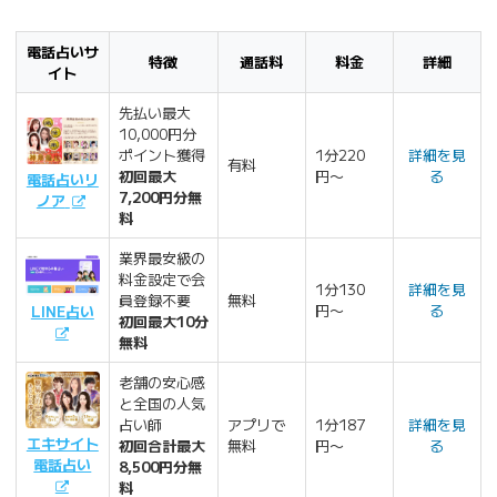
電話占いサ
特徴
通話料
料金
詳細
イト
先払い最大
10,000円分
ポイント獲得
1分220
詳細を見
有料
初回最大
円〜
る
電話占いリ
7,200円分無
ノア
料
業界最安級の
料金設定で会
1分130
詳細を見
員登録不要
無料
円〜
る
LINE占い
初回最大10分
無料
老舗の安心感
と全国の人気
占い師
アプリで
1分187
詳細を見
エキサイト
初回合計最大
無料
円〜
る
電話占い
8,500円分無
料