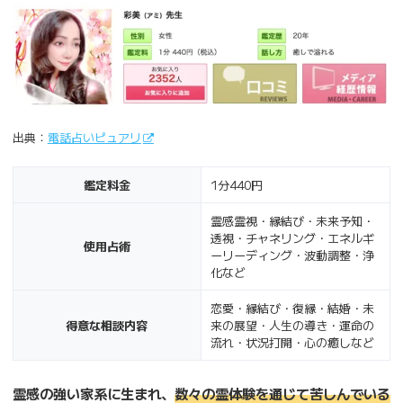
出典：
電話占いピュアリ
鑑定料金
1分440円
霊感霊視・縁結び・未来予知・
透視・チャネリング・エネルギ
使用占術
ーリーディング・波動調整・浄
化など
恋愛・縁結び・復縁・結婚・未
得意な相談内容
来の展望・人生の導き・運命の
流れ・状況打開・心の癒しなど
霊感の強い家系に生まれ、
数々の霊体験を通じて苦しんでいる