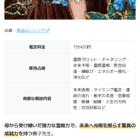
出典：
電話占いリノア
鑑定料金
1分420円
霊感タロット・チャネリング・
未来予知・霊感霊視・思念伝
使用占術
達・縁結び・エネルギー強化・
浄化など
未来透視・タイミング鑑定・運
命の流れ・相手の本音・恋愛成
得意な相談内容
就・復縁・結婚・人生の方向
性・状況好転など
母から受け継いだ強力な霊能力で、
未来へ光明を照らす驚異の
成就力
を持つ
撫子先生。