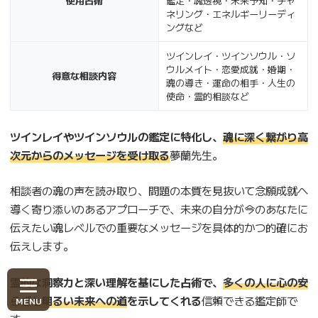
使用占術
鑑定・魂透視・未来予知・チャ
ネリング・エネルギーリーディ
ングなど
ツインレイ・ツインソウル・ソ
ウルメイト・恋愛成就・婚期・
得意な相談内容
魂の導き・運命の相手・人生の
使命・霊的相談など
ツインレイやツインソウルの鑑定に特化し、
魂に深く繋がり高
次元からのメッセージを受け取る
夢蘭先生。
相談者の魂の声を読み取り、問題の本質を見抜いて念願成就へ
導く寄り添いのあるアプローチで、未来の自分が今のあなたに
伝えたい魂レベルでの重要なメッセージを具体的かつ的確にお
伝えします。
霊的な洞察力と深い理解を基にした占術で、
多くの人に心の安
らぎと明るい未来への道
を示してくれる
信頼できる鑑定師で