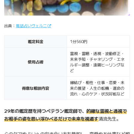
出典：
電話占いヴェルニ
鑑定料金
1分560円
霊視・霊聴・透視・波動修正・
未来予知・チャネリング・エネ
使用占術
ルギー調整・遠隔ヒーリングな
ど
縁結び・相性・仕事・恋愛・未
得意な相談内容
来の展望・人生の転機・運命の
流れ・心のケア・状況好転など
29年の鑑定歴を持つベテラン鑑定師で、
的確な霊視と透視で
お相手の姿を思い浮かべるだけで未来を視通す
清流先生。
心のケアや占いへの向き合い方を熟知し、恋愛やお仕事など幅