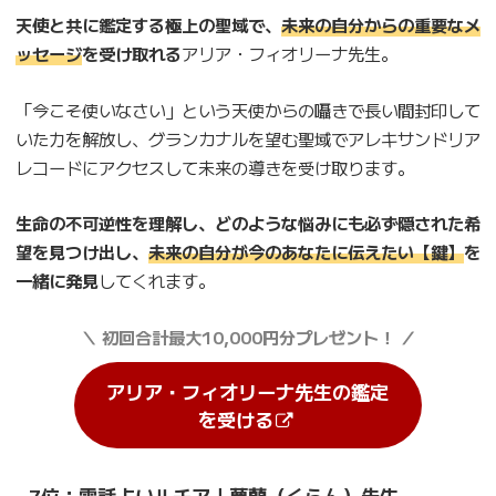
天使と共に鑑定する極上の聖域で、
未来の自分からの重要なメ
ッセージ
を受け取れる
アリア・フィオリーナ先生。
「今こそ使いなさい」という天使からの囁きで長い間封印して
いた力を解放し、グランカナルを望む聖域でアレキサンドリア
レコードにアクセスして未来の導きを受け取ります。
生命の不可逆性を理解し、どのような悩みにも必ず隠された希
望を見つけ出し、
未来の自分が今のあなたに伝えたい【鍵】
を
一緒に発見
してくれます。
＼ 初回合計最大10,000円分プレゼント！ ／
アリア・フィオリーナ先生の鑑定
を受ける
7位：電話占いルチア｜夢蘭（くらん）先生