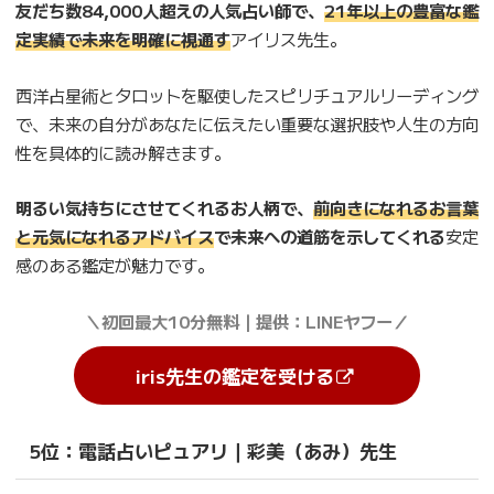
友だち数84,000人超えの人気占い師で、
21年以上の豊富な鑑
定実績で未来を明確に視通す
アイリス先生。
西洋占星術とタロットを駆使したスピリチュアルリーディング
で、未来の自分があなたに伝えたい重要な選択肢や人生の方向
性を具体的に読み解きます。
明るい気持ちにさせてくれるお人柄で、
前向きになれるお言葉
と元気になれるアドバイス
で未来への道筋を示してくれる
安定
感のある鑑定が魅力です。
＼初回最大10分無料｜提供：LINEヤフー／
iris先生の鑑定を受ける
5位：電話占いピュアリ｜彩美（あみ）先生