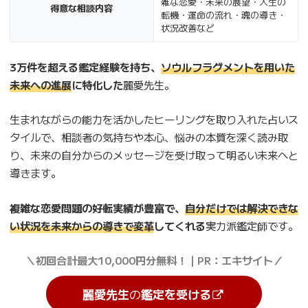
雑な恋愛・未来の展望・人生の
得意な相談内容
転機・運命の流れ・魂の導き・
状況改善など
3万件を超える鑑定経験を持ち、
ソウルフラグメントを用いた
未来への進展
に特化した
麗愛先生。
生まれながらの能力を活かしたヒーリングを取り入れた占いス
タイルで、相談者の気持ちや本心、悩みの本質を深く読み取
り、未来の自分からのメッセージを受け取って明るい未来へと
導きます。
複雑な恋愛問題の好転実績が豊富で、
自分だけでは解決できな
い状況を未来からの導きで変革
してくれる
実力派鑑定師です。
＼初回合計最大10,000円分無料！｜PR：エキサイト／
麗愛先生
の
鑑定を受ける