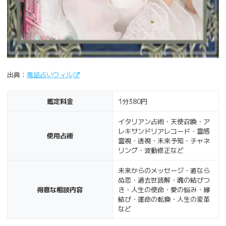
出典：
電話占いウィル
鑑定料金
1分380円
イタリアン占術・天使召喚・ア
レキサンドリアレコード・霊感
使用占術
霊視・透視・未来予知・チャネ
リング・波動修正など
未来からのメッセージ・道なら
ぬ恋・過去世読解・魂の結びつ
得意な相談内容
き・人生の使命・愛の悩み・縁
結び・運命の転換・人生の変革
など