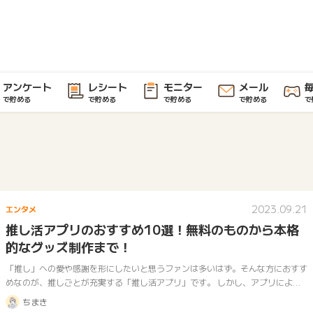
アンケート
レシート
モニター
メール
で貯める
で貯める
で貯める
で貯める
で
2023.09.21
エンタメ
推し活アプリのおすすめ10選！無料のものから本格
的なグッズ制作まで！
「推し」への愛や感謝を形にしたいと思うファンは多いはず。そんな方におすす
めなのが、推しごとが充実する「推し活アプリ」です。 しかし、アプリによっ
て内容や機能が違うため、どれを選べばいいか迷うこともあるでしょう。 そこ
ちまき
で今…