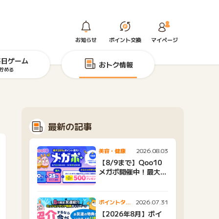
お知らせ
ポイント交換
マイページ
毎日ゲーム
おトク情報
貯める
最新の記事
2026.08.03
美容・健康
【8/9まで】Qoo10
メガポ開催中！最大
25%還元＆500ptプ
レゼント
2026.07.31
ポイントタウ
ンニュース
【2026年8月】ポイ