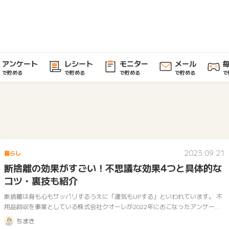
アンケート
レシート
モニター
メール
で貯める
で貯める
で貯める
で貯める
で
2023.09.21
暮らし
断捨離の効果がすごい！不思議な効果4つと具体的な
コツ・裏技も紹介
断捨離は身も心もサッパリするうえに「運気もUPする」といわれています。 不
用品回収を事業としている株式会社クオーレが2022年におこなったアンケート
調査でも、断捨離した200人のうち96%の方が「後悔していない」と前向き…
ちまき