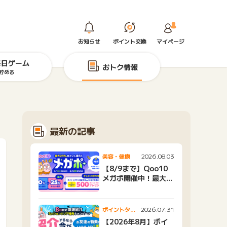
お知らせ
ポイント交換
マイページ
毎日ゲーム
おトク情報
貯める
最新の記事
2026.08.03
美容・健康
【8/9まで】Qoo10
メガポ開催中！最大
25%還元＆500ptプ
レゼント
2026.07.31
ポイントタウ
ンニュース
【2026年8月】ポイ