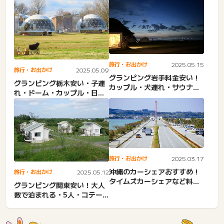
ー・大阪・コテージ・大人数
旅行・お出かけ
2025.05.15
旅行・お出かけ
2025.05.09
グランピング岩手料金安い！
グランピング栃木安い・子連
カップル・犬連れ・サウナ・
れ・ドーム・カップル・日帰
ドーム・コテージ・日帰
り・予約・じゃらん・那
り・...
須・...
旅行・お出かけ
2025.03.17
沖縄のカーシェアおすすめ！
旅行・お出かけ
2025.05.12
タイムズカーシェアなど料金
グランピング関東安い！大人
比較。レンタカーとどっち
数で泊まれる・5人・コテー
が...
ジ・6人・7人・8人・9人...