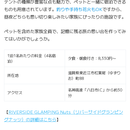
テントの種類が豊富な点も魅力で、ペットと一緒に宿泊できる
ものも用意されています。
釣りや手持ち花火もOK
ですから、
昼夜どちらも思い切り楽しみたい家族にぴったりの施設です。
ペットを含めた家族全員で、記憶に残る旅の思い出を作ってみ
てはいかがでしょうか。
1泊1名あたりの料金（4名宿
夕食・朝食付き：8,330円〜
泊）
滋賀県東近江市杠葉尾（ゆずり
所在地
お）町88
名神高速「八日市I.C」から約30
アクセス
分
【
RIVERSIDE GLAMPING Nuts（リバーサイドグランピン
グナッツ）の詳細はこちら
】