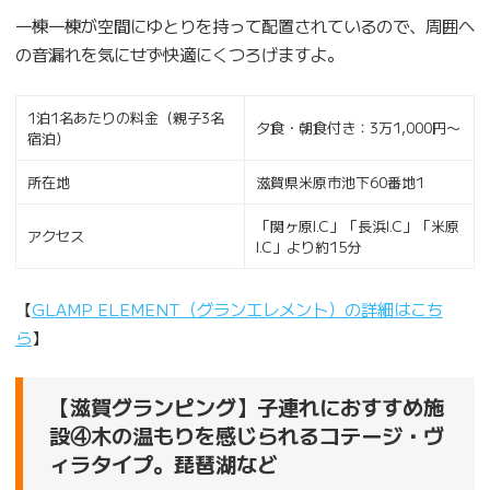
一棟一棟が空間にゆとりを持って配置されているので、周囲へ
の音漏れを気にせず快適にくつろげますよ。
1泊1名あたりの料金（親子3名
夕食・朝食付き：3万1,000円〜
宿泊）
所在地
滋賀県米原市池下60番地1
「関ヶ原I.C」「長浜I.C」「米原
アクセス
I.C」より約15分
【
GLAMP ELEMENT（グランエレメント）の詳細はこち
ら
】
【滋賀グランピング】子連れにおすすめ施
設④木の温もりを感じられるコテージ・ヴ
ィラタイプ。琵琶湖など