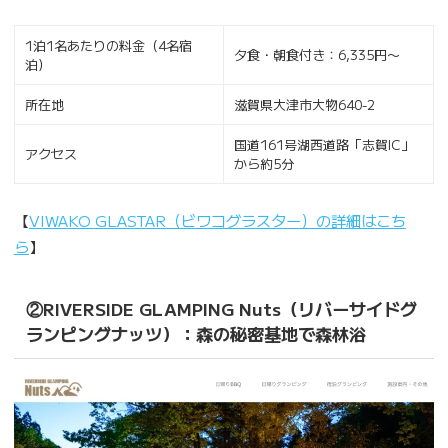
1泊1名あたりの料金（4名宿
夕食・朝食付き：6,335円〜
泊）
所在地
滋賀県大津市大物640-2
国道161号湖西道路「志賀IC」
アクセス
から約5分
【
VIWAKO GLASTAR（ビワコグラスター）の詳細はこち
ら
】
②RIVERSIDE GLAMPING Nuts（リバーサイドグ
ランピングナッツ）：森の秘密基地で森林浴