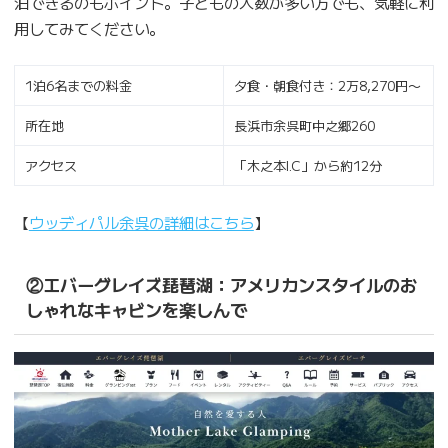
泊できるのもポイント。子どもの人数が多い方でも、気軽に利
用してみてください。
1泊6名までの料金
夕食・朝食付き：2万8,270円〜
所在地
長浜市余呉町中之郷260
アクセス
「木之本I.C」から約12分
【
ウッディパル余呉の詳細はこちら
】
②エバーグレイズ琵琶湖：アメリカンスタイルのお
しゃれなキャビンを楽しんで