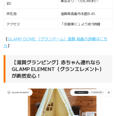
素泊まり：1万8,480円～
泊）
所在地
滋賀県高島市永田8-45
アクセス
「京都東I.C」より約1時間
【
GLAMP DOME （グランドーム）滋賀 高島の詳細はこち
ら
】
【滋賀グランピング】赤ちゃん連れなら
GLAMP ELEMENT（グランエレメント）
が断然安心！