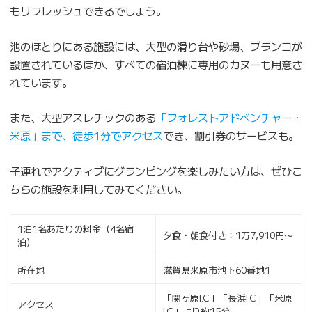
もリフレッシュできるでしょう。
池のほとりにある施設には、大型の滑り台や砂場、ブランコが
設置されているほか、すべての宿泊棟に専用のカヌーも用意さ
れています。
また、大型アスレチックのある
「フォレストアドベンチャー・
米原」まで、徒歩1分でアクセス
でき、割引券のサービスも。
子連れでアクティブにグランピングを楽しみたい方は、ぜひこ
ちらの施設を利用してみてください。
1泊1名あたりの料金（4名宿
夕食・朝食付き：1万7,910円〜
泊）
所在地
滋賀県米原市池下60番地1
「関ヶ原I.C」「長浜I.C」「米原
アクセス
I.C」より約15分