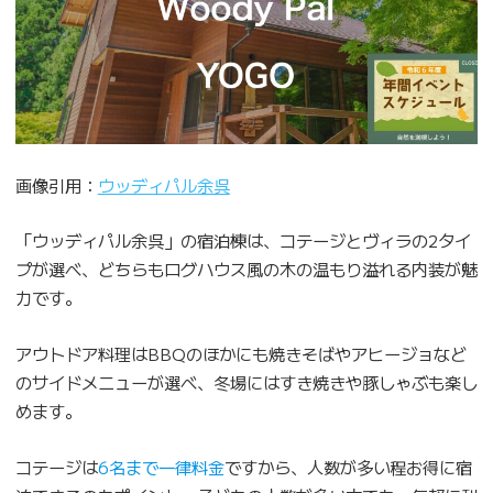
画像引用：
ウッディパル余呉
「ウッディパル余呉」の宿泊棟は、コテージとヴィラの2タイ
プが選べ、どちらもログハウス風の木の温もり溢れる内装が魅
力です。
アウトドア料理はBBQのほかにも焼きそばやアヒージョなど
のサイドメニューが選べ、冬場にはすき焼きや豚しゃぶも楽し
めます。
コテージは
6名まで一律料金
ですから、人数が多い程お得に宿