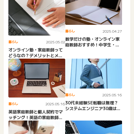
暮らし
2025.04.27
数学だけの塾・オンライン家
暮らし
2025.05.02
庭教師おすすめ！中学生・高
オンライン塾・家庭教師って
校生・個別指導・社会人向
どうなの？デメリットとメリ
け...
ット。意味ない？授業のや
り...
暮らし
2025.05.16
30代未経験SE転職は無理？
暮らし
2025.05.16
システムエンジニア30歳はき
英語家庭教師と個人契約でマ
つい？辞めたい？やめと...
ッチング！英語の家庭教師を
見つけるにはどうすればい
い...