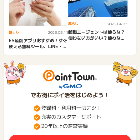
暮らし
2025.04.03
転職エージェントは使うな？
暮らし
2025.05.11
使わない方がいい？使わない
ES添削アプリおすすめ！すぐ
で年収交渉。やめとけ？二
使える無料ツール、LINE・就
度...
活AI・chatGP...
でお得にポイ活をはじめよう！
登録料・利用料一切ナシ！
充実のカスタマーサポート
20年以上の運営実績