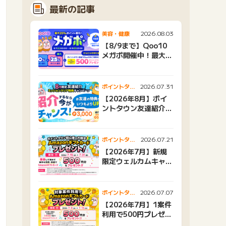
最新の記事
2026.08.03
美容・健康
【8/9まで】Qoo10
メガポ開催中！最大
25%還元＆500ptプ
レゼント
2026.07.31
ポイントタウ
ンニュース
【2026年8月】ポイ
ントタウン友達紹介キ
ャンペーンおすすめ広
告紹介
2026.07.21
ポイントタウ
ンニュース
【2026年7月】新規
限定ウェルカムキャン
ペーン
2026.07.07
ポイントタウ
ンニュース
【2026年7月】1案件
利用で500円プレゼン
トキャンペーン