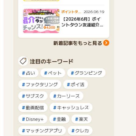
2026.06.19
ポイントタウ
ンニュース
【2026年6月】ポイ
ントタウン友達紹介キ
ャンペーンおすすめ広
告紹介
新着記事をもっと見る
注目のキーワード
占い
ペット
グランピング
ファクタリング
ポイ活
サブスク
カーリース
動画配信
キャッシュレス
Disney+
金融
楽天
マッチングアプリ
クレカ