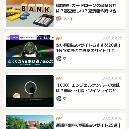
福岡銀行カードローンの保証会社
は？審査厳しい？返済額や問い合わ
せ先、在籍確認など
マネ子
2025.09.28
占い
安い電話占いサイトおすすめ20選！
1分100円代で格安のサイトは？
葵
2025.09.03
占い
【000】エンジェルナンバーの意味
は？恋愛・仕事・ツインレイなど
葵
2025.09.03
占い
通話料無料の電話占いサイト25選｜