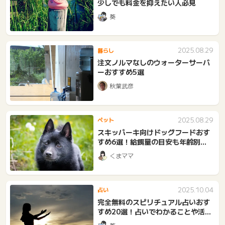
少しでも料金を抑えたい人必見
葵
2025.08.29
暮らし
注文ノルマなしのウォーターサーバ
ーおすすめ5選
秋葉武彦
2025.08.29
ペット
スキッパーキ向けドッグフードおす
すめ6選！給餌量の目安も年齢別に
解説
くまママ
2025.10.04
占い
完全無料のスピリチュアル占いおす
すめ20選！占いでわかることや活用
法も解説