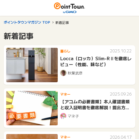
ポイントタウンマガジン TOP
新着記事
新着記事
2025.10.22
暮らし
Locca（ロッカ）Slim-RⅡを徹底レ
ビュー（性能、味など）
秋葉武彦
2025.09.26
マネー
【アコムの必要書類】本人確認書類
と収入証明書を徹底解説！提出方法
と注意点も紹介
マネ子
2026.04.17
マネー