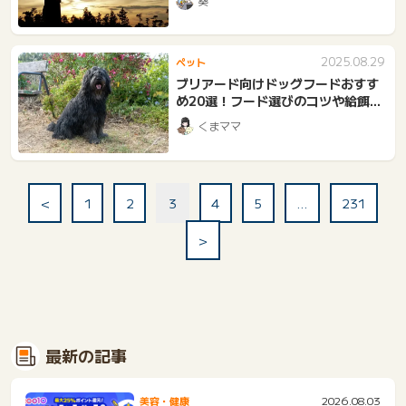
葵
2025.08.29
ペット
ブリアード向けドッグフードおすす
め20選！フード選びのコツや給餌量
の目安も解説
くまママ
<
1
2
3
4
5
…
231
>
最新の記事
2026.08.03
美容・健康