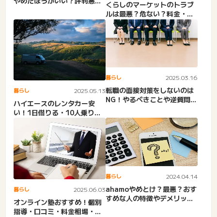
やめたほうがいい？評判悪
くらしのマーケットのトラブ
い・トラブル。電話なし業者
ルは最悪？危ない？料金・値
も...
段が違う・口コミはやら
せ・...
暮らし
2025.03.16
転職の面接対策をしないのは
暮らし
2025.05.13
NG！やるべきことや逆質問の
ハイエースのレンタカー安
例文。自己紹介
い！1日借りる・10人乗りで
格安料金。12人乗り・スタ...
暮らし
2024.04.14
ahamoやめとけ？最悪？おす
暮らし
2025.06.03
すめな人の特徴やデメリッ
オンライン塾おすすめ！個別
ト・知恵袋口コミなど
指導・口コミ・料金相場・デ