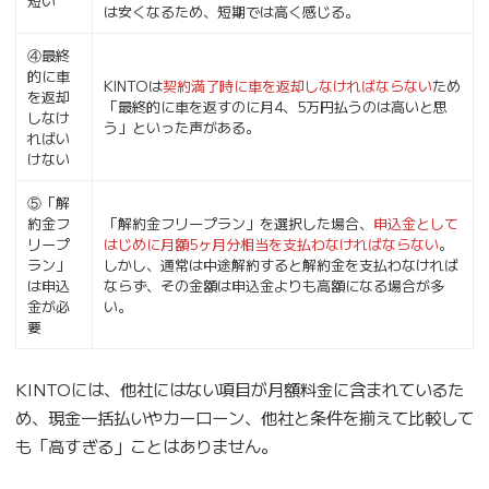
短い
は安くなるため、短期では高く感じる。
④最終
的に車
KINTOは
契約満了時に車を返却しなければならない
ため
を返却
「最終的に車を返すのに月4、5万円払うのは高いと思
しなけ
う」といった声がある。
ればい
けない
⑤「解
約金フ
「解約金フリープラン」を選択した場合、
申込金として
リープ
はじめに月額5ヶ月分相当を支払わなければならない
。
ラン」
しかし、通常は中途解約すると解約金を支払わなければ
は申込
ならず、その金額は申込金よりも高額になる場合が多
金が必
い。
要
KINTOには、他社にはない項目が月額料金に含まれているた
め、現金一括払いやカーローン、他社と条件を揃えて比較して
も「高すぎる」ことはありません。