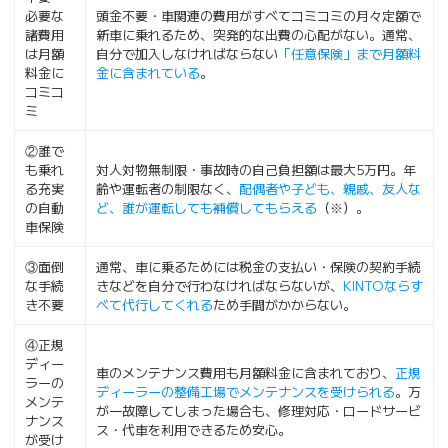
必要な
頭金不要・車関連の費用がすべてコミコミの月々定額で
諸費用
新車に乗れるため、突発的な出費の心配がない。通常、
は月額
自分で加入しなければならない
「任意保険」まで月額料
料金に
金に含まれている
。
コミコ
ミ
②誰で
も乗れ
対人対物無制限・事故時の自己負担額は最大5万円。年
る充実
齢や運転者の制限なく、
配偶者や子ども、親戚、友人な
の自動
ど、誰が運転しても補償してもらえる
（※）。
車保険
③面倒
通常、車に乗るためには税金の支払い・保険の契約手続
な手続
きなどを自分で行わなければならないが、
KINTOならす
き不要
べて代行してくれる
ため手間がかからない。
④正規
ディー
車のメンテナンス費用も月額料金に含まれており、
正規
ラーの
ディーラーの整備工場でメンテナンスを受けられる
。万
メンテ
が一故障してしまった場合も、修理対応・ロードサービ
ナンス
ス・代車を利用できるため安心。
が受け