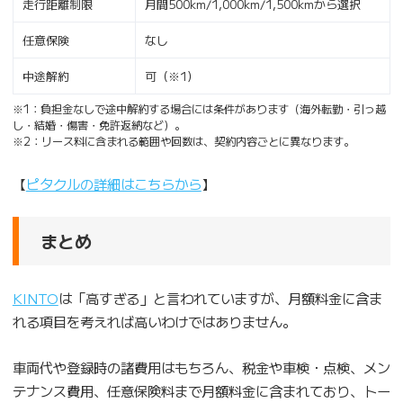
走行距離制限
月間500km/1,000km/1,500kmから選択
任意保険
なし
中途解約
可（※1）
※1：負担金なしで途中解約する場合には条件があります（海外転勤・引っ越
し・結婚・傷害・免許返納など）。
※2：リース料に含まれる範囲や回数は、契約内容ごとに異なります。
【
ピタクルの詳細はこちらから
】
まとめ
KINTO
は「高すぎる」と言われていますが、月額料金に含ま
れる項目を考えれば高いわけではありません。
車両代や登録時の諸費用はもちろん、税金や車検・点検、メン
テナンス費用、任意保険料まで月額料金に含まれており、トー