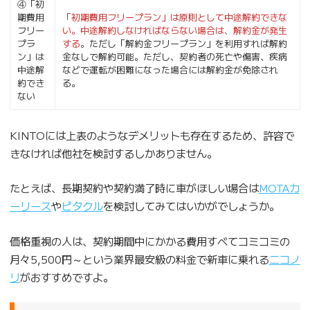
④「初
期費用
「初期費用フリープラン」は原則として中途解約できな
フリー
い。中途解約しなければならない場合は、解約金が発生
プラ
する
。ただし「解約金フリープラン」を利用すれば解約
ン」は
金なしで解約可能。ただし、契約者の死亡や傷害、疾病
中途解
などで運転が困難になった場合には解約金が免除され
約でき
る。
ない
KINTOには上表のようなデメリットも存在するため、許容で
きなければ他社を検討するしかありません。
たとえば、長期契約や契約満了時に車がほしい場合は
MOTAカ
ーリース
や
ピタクル
を検討してみてはいかがでしょうか。
価格重視の人は、契約期間中にかかる費用すべてコミコミの
月々5,500円～という業界最安級の料金で新車に乗れる
ニコノ
リ
がおすすめですよ。