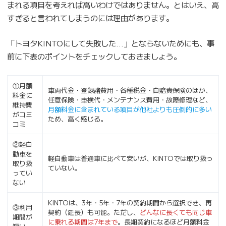
まれる項目を考えれば高いわけではありません。とはいえ、高
すぎると言われてしまうのには理由があります。
「トヨタKINTOにして失敗した…」とならないためにも、事
前に下表のポイントをチェックしておきましょう。
①月額
車両代金・登録諸費用・各種税金・自賠責保険のほか、
料金に
任意保険・車検代・メンテナンス費用・故障修理など、
維持費
月額料金に含まれている項目が他社よりも圧倒的に多い
がコミ
ため、高く感じる。
コミ
②軽自
動車を
軽自動車は普通車に比べて安いが、KINTOでは取り扱っ
取り扱
ていない。
ってい
ない
KINTOは、3年・5年・7年の契約期間から選択でき、再
③利用
契約（延長）も可能。ただし、
どんなに長くても同じ車
期間が
に乗れる期間は7年まで
。長期契約になるほど月額料金