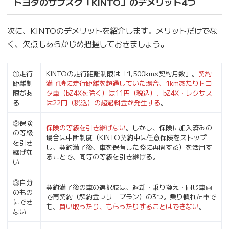
トヨタのサブスク「KINTO」のデメリット4つ
次に、KINTOのデメリットを紹介します。メリットだけでな
く、欠点もあらかじめ把握しておきましょう。
①走行
KINTOの走行距離制限は「1,500km×契約月数」。
契約
距離制
満了時に走行距離を超過していた場合、1kmあたりトヨ
限があ
タ車（bZ4Xを除く）は11円（税込）、bZ4X・レクサス
る
は22円（税込）の超過料金が発生する
。
②保険
保険の等級を引き継げない
。しかし、保険に加入済みの
の等級
場合は中断制度（KINTO契約中は任意保険をストップ
を引き
し、契約満了後、車を保有した際に再開する）を活用す
継げな
ることで、同等の等級を引き継げる。
い
③自分
契約満了後の車の選択肢は、返却・乗り換え・同じ車両
のもの
で再契約（解約金フリープラン）の3つ。乗り慣れた車で
にでき
も、
買い取ったり、もらったりすることはできない
。
ない