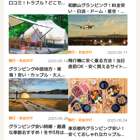
口コミ！トラブル？どこで借
和歌山グランピング！料金安
りる？良い口コミレビュ
い・白浜・ドーム・星空・子
ー・...
連れ・大人数・ヴィラ・一
棟...
旅行・お出かけ
2025.05.11
飛行機に安く乗る方法！当日
旅行・お出かけ
2025.05.14
直前OK・安く買えるサイト。
グランピング中部地方・東
学生・国際線・ana・株...
海！安い・カップル・大人
数・ドーム型・子連れ・大学
生。...
旅行・お出かけ
2025.05.28
旅行・お出かけ
2025.05.04
グランピング安い時期・最適
東京都内グランピング安い！
な季節おすすめ！冬や3月は
安くておしゃれなカップル・
寒い？夏は涼しい？暑い？
泊まり・日帰り・東京近