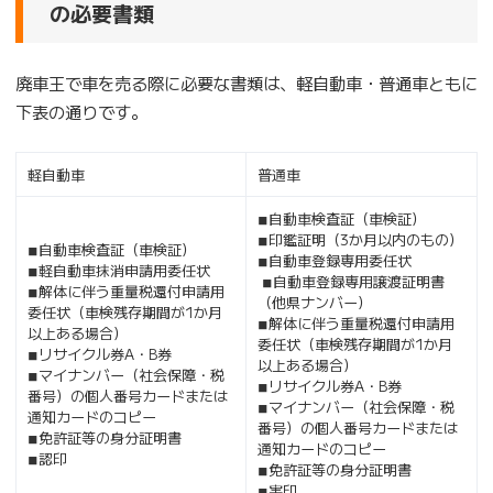
の必要書類
廃車王で車を売る際に必要な書類は、軽自動車・普通車ともに
下表の通りです。
軽自動車
普通車
◾︎自動車検査証（車検証）
◾︎印鑑証明（3か月以内のもの）
◾︎自動車検査証（車検証）
◾︎自動車登録専用委任状
◾︎軽自動車抹消申請用委任状
◾︎自動車登録専用譲渡証明書
◾︎解体に伴う重量税還付申請用
（他県ナンバー）
委任状（車検残存期間が1か月
◾︎解体に伴う重量税還付申請用
以上ある場合）
委任状（車検残存期間が1か月
◾︎リサイクル券A・B券
以上ある場合）
◾︎マイナンバー（社会保障・税
◾︎リサイクル券A・B券
番号）の個人番号カードまたは
◾︎マイナンバー（社会保障・税
通知カードのコピー
番号）の個人番号カードまたは
◾︎免許証等の身分証明書
通知カードのコピー
◾︎認印
◾︎免許証等の身分証明書
◾︎実印