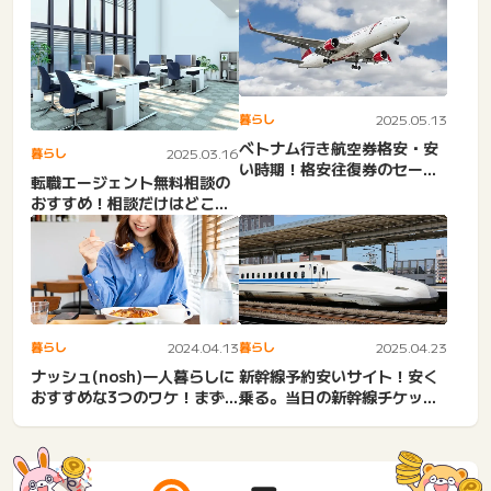
通...
暮らし
2025.05.13
ベトナム行き航空券格安・安
暮らし
2025.03.16
い時期！格安往復券のセー
転職エージェント無料相談の
ル・料金相場・日本からベト
おすすめ！相談だけはどこま
ナ...
で話す？知恵袋、電話・エ
ー...
暮らし
2024.04.13
暮らし
2025.04.23
ナッシュ(nosh)一人暮らしに
新幹線予約安いサイト！安く
おすすめな3つのワケ！まず
乗る。当日の新幹線チケット
い・コスパ悪い？口コ...
を格安で購入する方法。片
道...