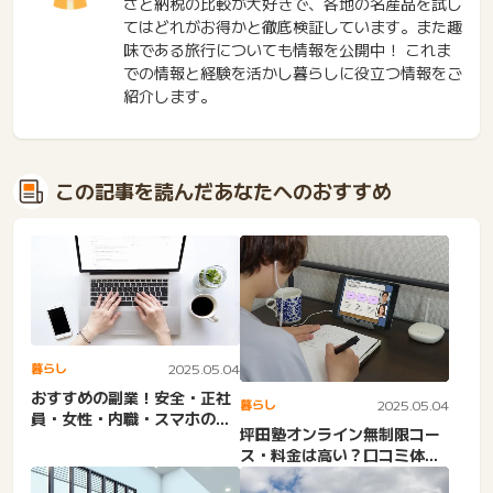
さと納税の比較が大好きで、各地の名産品を試し
てはどれがお得かと徹底検証しています。また趣
味である旅行についても情報を公開中！ これま
での情報と経験を活かし暮らしに役立つ情報をご
紹介します。
この記事を読んだあなたへのおすすめ
暮らし
2025.05.04
おすすめの副業！安全・正社
暮らし
2025.05.04
員・女性・内職・スマホの小
坪田塾オンライン無制限コー
遣い稼ぎ・在宅ワーク。地
ス・料金は高い？口コミ体験
味...
談を紹介！中学生・浪人・