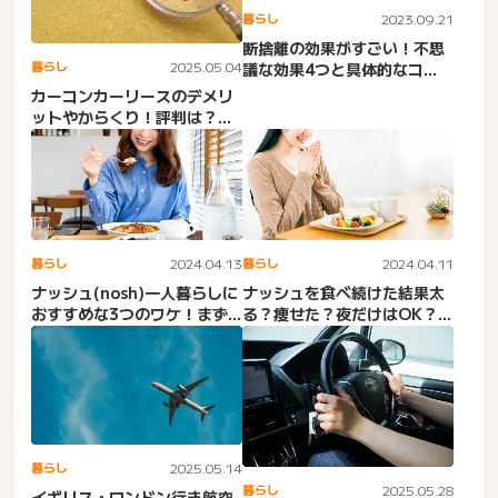
暮らし
2023.09.21
断捨離の効果がすごい！不思
暮らし
2025.05.04
議な効果4つと具体的なコ
ツ・裏技も紹介
カーコンカーリースのデメリ
ットやからくり！評判は？審
査落ち・保険・車検・中古
車...
暮らし
2024.04.13
暮らし
2024.04.11
ナッシュ(nosh)一人暮らしに
ナッシュを食べ続けた結果太
おすすめな3つのワケ！まず
る？痩せた？夜だけはOK？女
い・コスパ悪い？口コ...
性ダイエットブログなどの...
暮らし
2025.05.14
暮らし
2025.05.28
イギリス・ロンドン行き航空