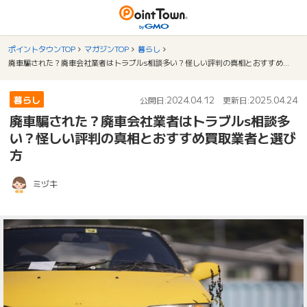
ポイントタウンTOP
マガジンTOP
暮らし
廃車騙された？廃車会社業者はトラブルs相談多い？怪しい評判の真相とおすすめ買取業者と選び方
暮らし
2024.04.12
2025.04.24
公開日:
更新日:
廃車騙された？廃車会社業者はトラブルs相談多
い？怪しい評判の真相とおすすめ買取業者と選び
方
ミヅキ