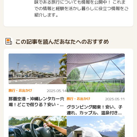
味である旅行についても情報を公開中！ これま
での情報と経験を活かし暮らしに役立つ情報をご
紹介します。
この記事を読んだあなたへのおすすめ
旅行・お出かけ
2025.05.14
那覇空港・沖縄レンタカー穴
旅行・お出かけ
2025.05.11
場！どこで借りる？安い・送
グランピング関東！安い、子
迎あり・乗り捨て・当日・
連れ、カップル、温泉付き・
待...
空き状況・学生・トイレ付
き...