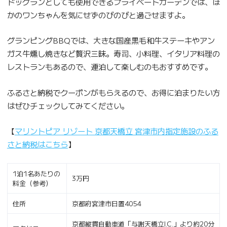
ドッグランとしても使用できるプライベートガーデンでは、ほ
かのワンちゃんを気にせずのびのびと過ごせますよ。
グランピングBBQでは、大きな国産黒毛和牛ステーキやアン
ガス牛燻し焼きなど贅沢三昧。寿司、小料理、イタリア料理の
レストランもあるので、連泊して楽しむのもおすすめです。
ふるさと納税でクーポンがもらえるので、お得に泊まりたい方
はぜひチェックしてみてください。
【
マリントピア リゾート 京都天橋立 宮津市内指定施設のふる
さと納税はこちら
】
1泊1名あたりの
3万円
料金（参考）
住所
京都府宮津市日置4054
京都縦貫自動車道「与謝天橋立I.C.」より約20分