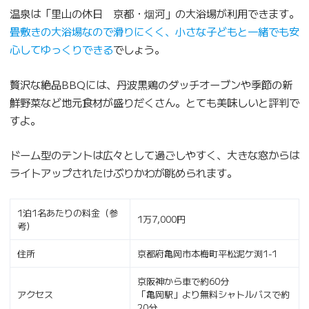
温泉は「里山の休日 京都・烟河」の大浴場が利用できます。
畳敷きの大浴場なので滑りにくく、小さな子どもと一緒でも安
心してゆっくりできる
でしょう。
贅沢な絶品BBQには、丹波黒鶏のダッチオーブンや季節の新
鮮野菜など地元食材が盛りだくさん。とても美味しいと評判で
すよ。
ドーム型のテントは広々として過ごしやすく、大きな窓からは
ライトアップされたけぶりかわが眺められます。
1泊1名あたりの料金（参
1万7,000円
考）
住所
京都府亀岡市本梅町平松泥ケ渕1-1
京阪神から車で約60分
アクセス
「亀岡駅」より無料シャトルバスで約
20分