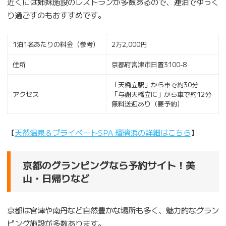
近くには姉妹施設のレストランが多数あるので、連泊でゆっく
り過ごすのもおすすめです。
1泊1名あたりの料金（参考）
2万2,000円
住所
京都府宮津市日置3100-8
「天橋立駅」から車で約30分
アクセス
「与謝天橋立IC」から車で約12分
無料送迎あり（要予約）
【
天然温泉＆プライベートSPA 瑠璃浜の詳細はこちら
】
京都のグランピングなら予約サイト！美
山・日帰りなど
京都は宮津や南丹など自然豊かな場所も多く、魅力的なグラン
ピング施設が多数あります。