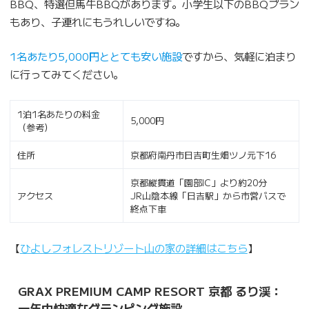
BBQ、特選但馬牛BBQがあります。小学生以下のBBQプラン
もあり、子連れにもうれしいですね。
1名あたり5,000円ととても安い施設
ですから、気軽に泊まり
に行ってみてください。
1泊1名あたりの料金
5,000円
（参考）
住所
京都府南丹市日吉町生畑ツノ元下16
京都縦貫道「園部IC」より約20分
アクセス
JR山陰本線「日吉駅」から市営バスで
終点下車
【
ひよしフォレストリゾート山の家の詳細はこちら
】
GRAX PREMIUM CAMP RESORT 京都 るり渓：
一年中快適なグランピング施設