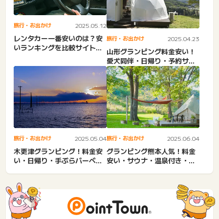
旅行・お出かけ
2025.05.12
レンタカー一番安いのは？安
旅行・お出かけ
2025.04.23
いランキングを比較サイトで
山形グランピング料金安い！
探す。福岡・沖縄・大阪な
愛犬同伴・日帰り・予約サイ
ど...
ト・じゃらん・コテージ・
酒...
旅行・お出かけ
2025.05.04
旅行・お出かけ
2025.06.04
木更津グランピング！料金安
グランピング熊本人気！料金
い・日帰り・手ぶらバーベキ
安い・サウナ・温泉付き・カ
ュー・廃校・ワイルドビー
ップル・泊まり・大人数・2...
チ...