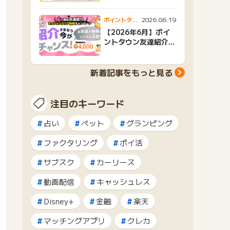
2026.06.19
ポイントタウ
ンニュース
【2026年6月】ポイ
ントタウン友達紹介キ
ャンペーンおすすめ広
告紹介
新着記事をもっと見る
注目のキーワード
占い
ペット
グランピング
ファクタリング
ポイ活
サブスク
カーリース
動画配信
キャッシュレス
Disney+
金融
楽天
マッチングアプリ
クレカ