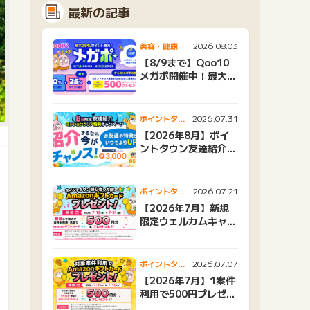
最新の記事
2026.08.03
美容・健康
【8/9まで】Qoo10
メガポ開催中！最大
25%還元＆500ptプ
レゼント
2026.07.31
ポイントタウ
ンニュース
【2026年8月】ポイ
ントタウン友達紹介キ
ャンペーンおすすめ広
告紹介
2026.07.21
ポイントタウ
ンニュース
【2026年7月】新規
限定ウェルカムキャン
ペーン
2026.07.07
ポイントタウ
ンニュース
【2026年7月】1案件
利用で500円プレゼン
トキャンペーン