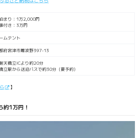
ふるさと納税はこちら
泊まり：1万2,000円
事付き：3万円
ームテント
都府宮津市難波野397-13
謝天橋立ICより約20分
橋立駅から送迎バスで約30分（要予約）
ら
】
ら約1万円！