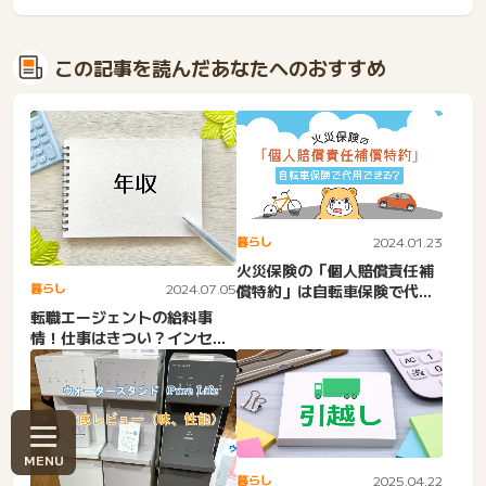
この記事を読んだあなたへのおすすめ
暮らし
2024.01.23
火災保険の「個人賠償責任補
暮らし
2024.07.05
償特約」は自転車保険で代用
できる？
転職エージェントの給料事
情！仕事はきつい？インセン
ティブの仕組みは？報酬相場
も
暮らし
2025.04.22