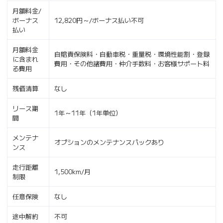
月額料金/
ボーナス
12,820円～/ボーナス払い不可
払い
月額料金
自賠責保険料・自動車税・重量税・環境性能割・登録
に含まれ
費用・その他諸費用・仲介手数料・お客様サポート料
る費用
残価清算
なし
リース期
1年～11年（1年単位）
間
メンテナ
オプションのメンテナンスパックあり
ンス
走行距離
1,500km/月
制限
任意保険
なし
途中解約
不可