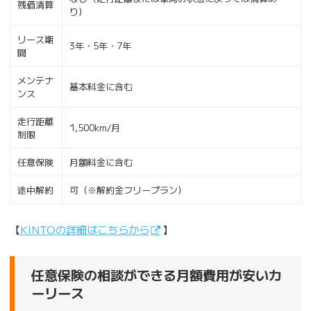
残価清算
り）
リース期
3年・5年・7年
間
メンテナ
基本料金に含む
ンス
走行距離
1,500km/月
制限
任意保険
月額料金に含む
途中解約
可（※解約金フリープラン）
【
KINTOの詳細はこちらから
】
任意保険の相談ができる月額費用が安いカ
ーリース