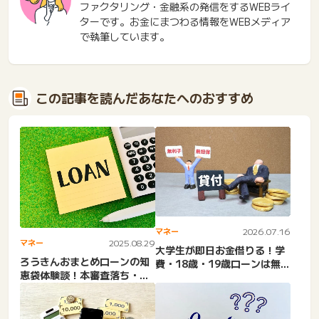
ファクタリング・金融系の発信をするWEBライ
ターです。お金にまつわる情報をWEBメディア
で執筆しています。
この記事を読んだあなたへのおすすめ
マネー
2026.07.16
マネー
2025.08.29
大学生が即日お金借りる！学
ろうきんおまとめローンの知
費・18歳・19歳ローンは無利
恵袋体験談！本審査落ち・通
子？どこがいい？第一種...
らない理由＆金利。400万...