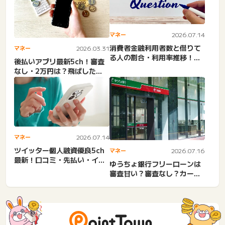
マネー
2026.07.14
消費者金融利用者数と借りて
マネー
2026.03.31
る人の割合・利用率推移！プ
後払いアプリ最新5ch！審査
ロミス・アイフル・サラ
なし・2万円は？飛ばした
金・...
ら？ピエロ・セルペイなど
マネー
2026.07.14
ツイッター個人融資優良5ch
マネー
2026.07.16
最新！口コミ・先払い・イン
ゆうちょ銀行フリーローンは
スタ・知恵袋体験談・成功...
審査甘い？審査なし？カード
ローンの金利・貯金担保自
動...