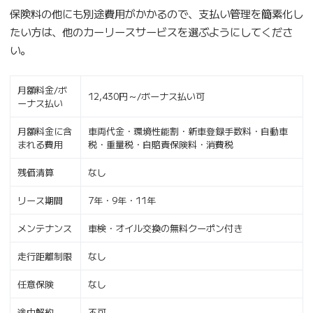
保険料の他にも別途費用がかかるので、支払い管理を簡素化し
たい方は、他のカーリースサービスを選ぶようにしてくださ
い。
月額料金/ボ
12,430円～/ボーナス払い可
ーナス払い
月額料金に含
車両代金・環境性能割・新車登録手数料・自動車
まれる費用
税・重量税・自賠責保険料・消費税
残価清算
なし
リース期間
7年・9年・11年
メンテナンス
車検・オイル交換の無料クーポン付き
走行距離制限
なし
任意保険
なし
途中解約
不可