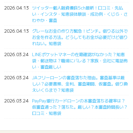
2026.04.13
ツイッター個人融資優良5ch最新！口コミ・先払
い・インスタ・知恵袋体験談・成功例・くじら・さ
わやか・審査
2026.04.13
グレーなお金の作り方緊急！ピンチ。借りる以外で
お金を作る方法。どうしてもお金が必要だけど借り
れない。知恵袋
2026.03.24
LINEポケットマネーの在籍確認がなかった？知恵
袋・郵送物は？職場にバレる？家族・会社に電話怖
い・審査厳しい
2026.03.24
JAフリーローンの審査落ちた理由。審査基準は厳
しい？必要書類、金利、審査期間、仮審査。借り換
えいくらまで？知恵袋
2026.03.24
PayPay銀行カードローンの本審査落ちる確率は？
仮審査通った？落ちた。厳しい？本審査時間長い？
口コミ・知恵袋