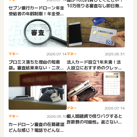
10万借りる審査なし即日無
セブン銀行カードローン年金
職。総量規制オーバー・ブ...
受給者の年齢制限！年金受給
者でも借りれる必ず審査通
る...
マネー
2026.07.14
マネー
2025.05.31
プロミス落ちた理由の知恵
法人カード設立1年未満！法
袋。審査結果来ない・二次審
人設立におすすめのクレット
査・再申し込み・在籍確認な
カード！起業で作れない。
ど
合...
マネー
2026.07.14
個人間融資で借りパクすると
マネー
2026.05.10
詐欺罪の可能性。返さないと
カードローン審査の在籍確認
どうなる？貸金業法違反
どんな感じ？電話でどんな時
に何を聞かれる？お答えで