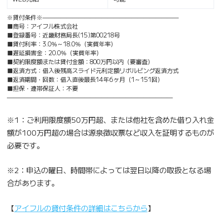
※貸付条件※———————————————————————
■商号：アイフル株式会社
■登録番号：近畿財務局長(15)第00218号
■貸付利率：3.0％～18.0％（実質年率）
■遅延損害金：20.0％（実質年率）
■契約限度額または貸付金額：800万円以内（要審査）
■返済方式：借入後残高スライド元利定額リボルビング返済方式
■返済期間・回数：借入直後最長14年6ヶ月（1～151回）
■担保・連帯保証人：不要
————————————————————————————
※1：ご利用限度額50万円超、または他社を含めた借り入れ金
額が100万円超の場合は源泉徴収票など収入を証明するものが
必要です。
※2：申込の曜日、時間帯によっては翌日以降の取扱となる場
合があります。
【
アイフルの貸付条件の詳細はこちらから
】