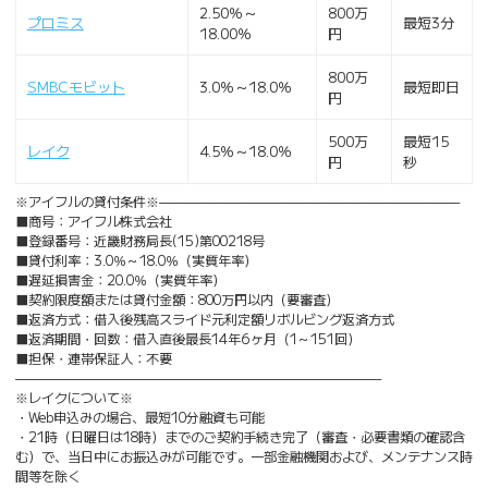
2.50％～
800万
プロミス
最短3分
18.00％
円
800万
SMBCモビット
3.0％～18.0％
最短即日
円
500万
最短15
レイク
4.5％～18.0％
円
秒
※アイフルの貸付条件※———————————————————————
■商号：アイフル株式会社
■登録番号：近畿財務局長(15)第00218号
■貸付利率：3.0％～18.0％（実質年率）
■遅延損害金：20.0％（実質年率）
■契約限度額または貸付金額：800万円以内（要審査）
■返済方式：借入後残高スライド元利定額リボルビング返済方式
■返済期間・回数：借入直後最長14年6ヶ月（1～151回）
■担保・連帯保証人：不要
————————————————————————————
※レイクについて※
・Web申込みの場合、最短10分融資も可能
・21時（日曜日は18時）までのご契約手続き完了（審査・必要書類の確認含
む）で、当日中にお振込みが可能です。一部金融機関および、メンテナンス時
間等を除く