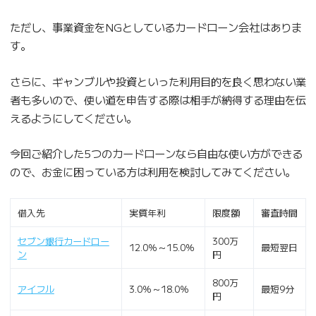
ただし、事業資金をNGとしているカードローン会社はありま
す。
さらに、ギャンブルや投資といった利用目的を良く思わない業
者も多いので、使い道を申告する際は相手が納得する理由を伝
えるようにしてください。
今回ご紹介した5つのカードローンなら自由な使い方ができる
ので、お金に困っている方は利用を検討してみてください。
借入先
実質年利
限度額
審査時間
セブン銀行カードロー
300万
12.0％～15.0％
最短翌日
ン
円
800万
アイフル
3.0％～18.0％
最短9分
円