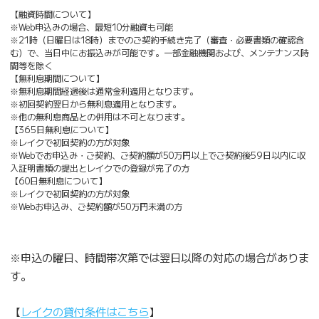
【融資時間について】
※Web申込みの場合、最短10分融資も可能
※21時（日曜日は18時）までのご契約手続き完了（審査・必要書類の確認含
む）で、当日中にお振込みが可能です。一部金融機関および、メンテナンス時
間等を除く
【無利息期間について】
※無利息期間経過後は通常金利適用となります。
※初回契約翌日から無利息適用となります。
※他の無利息商品との併用は不可となります。
【365日無利息について】
※レイクで初回契約の方が対象
※Webでお申込み・ご契約、ご契約額が50万円以上でご契約後59日以内に収
入証明書類の提出とレイクでの登録が完了の方
【60日無利息について】
※レイクで初回契約の方が対象
※Webお申込み、ご契約額が50万円未満の方
※申込の曜日、時間帯次第では翌日以降の対応の場合がありま
す。
【
レイクの貸付条件はこちら
】