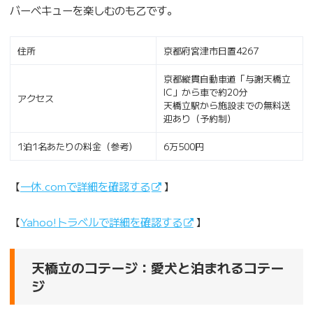
バーベキューを楽しむのも乙です。
住所
京都府宮津市日置4267
京都縦貫自動車道「与謝天橋立
IC」から車で約20分
アクセス
天橋立駅から施設までの無料送
迎あり（予約制）
1泊1名あたりの料金（参考）
6万500円
【
一休.comで詳細を確認する
】
【
Yahoo!トラベルで詳細を確認する
】
天橋立のコテージ：愛犬と泊まれるコテー
ジ