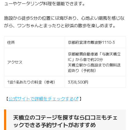
ューやケータリング料理を堪能できます。
施設から徒歩5分の位置には海があり、心地よい潮風を感じな
がら、ワンちゃんとまったりと砂浜の散歩を楽しめます。
住所
京都府宮津市難波野1110-3
京都縦貫自動車道「与謝天橋立
IC」から車で約20分
アクセス
天橋立駅から施設までの無料送
迎あり（予約制）
1泊1名あたりの料金（参考）
3万8,500円
【
公式サイトで詳細をチェックする
】
天橋立のコテージを探すなら口コミもチェ
ックできる予約サイトがおすすめ