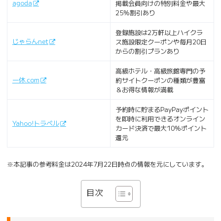
agoda
掲載会員向けの特別料金や最大
25%割引あり
登録施設は2万軒以上ハイクラ
じゃらんnet
ス施設限定クーポンや毎月20日
からの割引プランあり
高級ホテル・高級旅館専門の予
一休.com
約サイトクーポンの種類が豊富
＆お得な情報が満載
予約時に貯まるPayPayポイント
を即時に利用できるオンライン
Yahoo!トラベル
カード決済で最大10%ポイント
還元
※本記事の参考料金は2024年7月22日時点の情報を元にしています。
目次