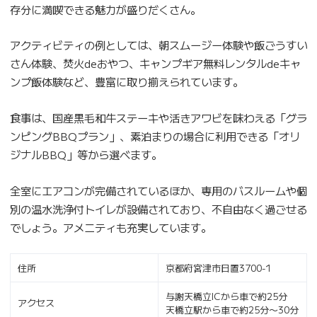
存分に満喫できる魅力が盛りだくさん。
アクティビティの例としては、朝スムージー体験や飯ごうすい
さん体験、焚火deおやつ、キャンプギア無料レンタルdeキャ
ンプ飯体験など、豊富に取り揃えられています。
食事は、国産黒毛和牛ステーキや活きアワビを味わえる「グラ
ンピングBBQプラン」、素泊まりの場合に利用できる「オリ
ジナルBBQ」等から選べます。
全室にエアコンが完備されているほか、専用のバスルームや個
別の温水洗浄付トイレが設備されており、不自由なく過ごせる
でしょう。アメニティも充実しています。
住所
京都府宮津市日置3700-1
与謝天橋立ICから車で約25分
アクセス
天橋立駅から車で約25分〜30分