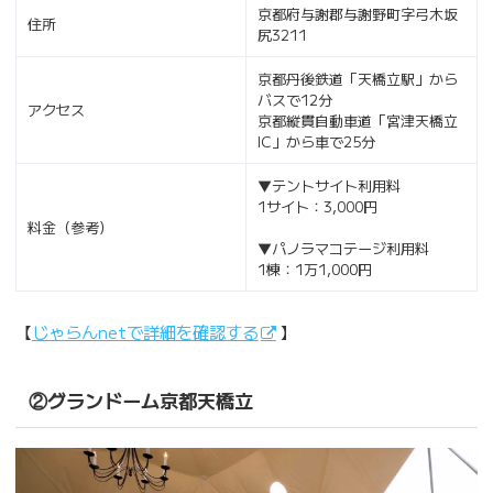
京都府与謝郡与謝野町字弓木坂
住所
尻3211
京都丹後鉄道「天橋立駅」から
バスで12分
アクセス
京都縦貫自動車道「宮津天橋立
IC」から車で25分
▼テントサイト利用料
1サイト：3,000円
料金（参考）
▼パノラマコテージ利用料
1棟：1万1,000円
【
じゃらんnetで詳細を確認する
】
②グランドーム京都天橋立