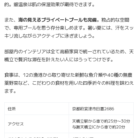
的。銀温泉は肌の保湿効果が期待できます。
また、
海の見えるプライベートプールも完備
。独占的な空間
で、専用プールを思う存分楽しめます。暑い夏には、汗をスッ
キリ流しながらアクティブに泳ぎましょう。
部屋内のインテリアは全て高級家具で統一されているため、天
橋立で贅沢な滞在を叶えたい人にはうってつけです。
食事は、12の漁港から取り寄せた新鮮な魚介類や40種の無農
薬野菜など、こだわりの食材を用いた四季折々の料理を味わえ
ます。
住所
京都府宮津市日置2686
天橋立駅から車で約25分〜30分
アクセス
与謝天橋立ICから車で約20分