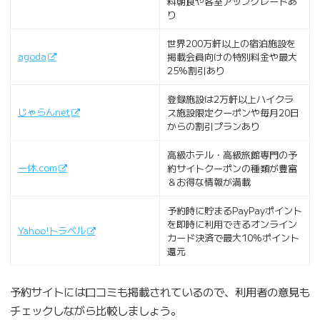
料朝食や客室アップグレードあ
り
世界200万軒以上の宿泊施設を
agoda
掲載会員向けの特別料金や最大
25%割引あり
登録施設は2万軒以上ハイクラ
じゃらんnet
ス施設限定クーポンや毎月20日
からの割引プランあり
高級ホテル・高級旅館専門の予
一休.com
約サイトクーポンの種類が豊富
＆お得な情報が満載
予約時に貯まるPayPayポイント
を即時に利用できるオンライン
Yahoo!トラベル
カード決済で最大10%ポイント
還元
予約サイトには口コミも掲載されているので、利用者の意見も
チェックしながら比較しましょう。