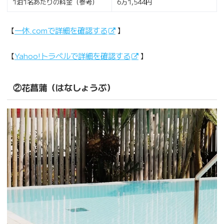
1泊1名あたりの料金（参考）
6万1,544円
【
一休.comで詳細を確認する
】
【
Yahoo!トラベルで詳細を確認する
】
②花菖蒲（はなしょうぶ）