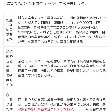
下表4つのポイントをチェックしておきましょう。
料金は業者によって異なるため、一般的な相場を把握してお
①適
くことが大切。相場は、壁掛けエアコンで9,000円～1万
正な
5,000円、お掃除機能付きエアコンで1万5,000円～2万
料金
5,000円ほど。これよりも極端に安い・高い業者は避け、相
であ
場価格内の業者を選ぶのがポイント。オプションや追加料金
るか
が発生する場合もあるので、事前に確認する。
②信
頼で
きる
業者のホームページを確認し、具体的な作業内容や実績を記
実
載しているかチェックする。技術に自信がある業者なら、清
績・
掃項目や手順、洗剤などの情報、作業時間などがしっかり記
技術
載されていることが多い。
はあ
るか
③口
コミ
口コミの多い業者は経験や実績、技術力があると考えられる
や評
が、口コミが少ない・低評価が多い業者には注意。特に、
悪
判は
い評価が多い業者は避けたほうが良い
。口コミの内容が具体