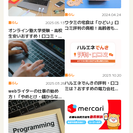
暮らし
2024.04.24
ワタミの宅食は「ひどい」口
暮らし
2025.05.13
コミ評判の真相！高齢者も安
オンライン塾大学受験・高校
心？メニュー・料金徹底解説
生安いおすすめ！口コミ・料
金相場・浪人生・学習管
理。...
暮らし
2023.10.20
ハルエネでんきの評判・口コ
暮らし
2025.03.28
ミは？おすすめの電力会社や
webライターの仕事の始め
お得な契約方法も
方！「やめとけ・儲からな
い・ひどい」と言われる実態
や...