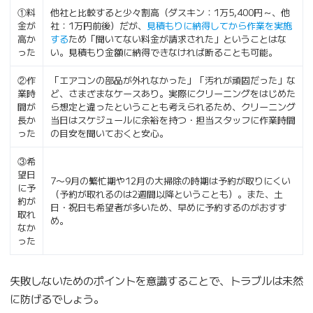
①料
他社と比較すると少々割高（ダスキン：1万5,400円～、他
金が
社：1万円前後）だが、
見積もりに納得してから作業を実施
高か
する
ため「聞いてない料金が請求された」ということはな
った
い。見積もり金額に納得できなければ断ることも可能。
②作
「エアコンの部品が外れなかった」「汚れが頑固だった」な
業時
ど、さまざまなケースあり。実際にクリーニングをはじめた
間が
ら想定と違ったということも考えられるため、クリーニング
長か
当日はスケジュールに余裕を持つ・担当スタッフに作業時間
った
の目安を聞いておくと安心。
③希
望日
7〜9月の繁忙期や12月の大掃除の時期は予約が取りにくい
に予
（予約が取れるのは2週間以降ということも）。また、土
約が
日・祝日も希望者が多いため、早めに予約するのがおすす
取れ
め。
なか
った
失敗しないためのポイントを意識することで、トラブルは未然
に防げるでしょう。