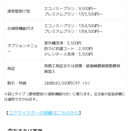
エコノミープラン：9,500円〜
通常壁掛け型
プレミアムプラン：1万3,500円〜
エコノミープラン：1万4,500円〜
お掃除機能付き
プレミアムプラン：1万8,500円〜
室外機洗浄：3,500円
オプションメニュ
防カビ抗菌コート：2,500円
ー
ドレンホース洗浄：3,500円
再施工保証または故障・破損補償損害賠償保
保証
険加入
割引・特典
2台目は2,000円OFF（※）
※同じタイプ（通常壁掛け/掃除機能付き）に限ります。注文後の追加依頼に
は適用できかねます。
【
ユアマイスターの詳細はこちらから
】
②おそうじ革命