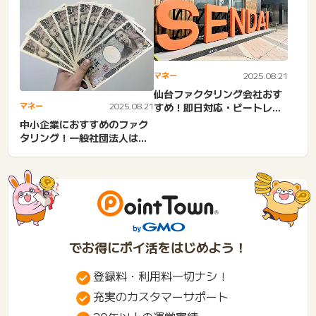
フ...
マネー
2025.08.21
仙台ファクタリング会社おす
マネー
2025.08.21
すめ！即日対応・ビートレー
ディングの会社概要と5ch...
中小企業におすすめのファク
タリング！一般社団法人は中
小企業か？怪しい？必要書
類...
でお得にポイ活をはじめよう！
登録料・利用料一切ナシ！
充実のカスタマーサポート