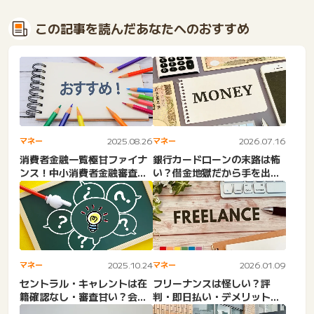
この記事を読んだあなたへのおすすめ
マネー
2025.08.26
マネー
2026.07.16
消費者金融一覧極甘ファイナ
銀行カードローンの末路は怖
ンス！中小消費者金融審査甘
い？借金地獄だから手を出す
いランキングの知恵袋。審
な？消費者金融の注意点。
査...
男...
マネー
2025.10.24
マネー
2026.01.09
セントラル・キャレントは在
フリーナンスは怪しい？評
籍確認なし・審査甘い？会社
判・即日払い・デメリット。
に電話・中小・Web完結・...
口コミ＆口座・バーチャルオ