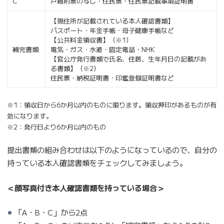
C
戸籍附票の写し・住民票・住民票記載事項証明書
【現住所が記載されている本人確認書類】
パスポート・年金手帳・母子健康手帳など
【公共料金領収書】（※1）
補完書類
電気・ガス・水道・固定電話・NHK
【官公庁発行書類で氏名、住居、生年月日の記載があ
る書類】（※2）
住民票・納税証明書・印鑑登録証明書など
※1：領収日から6か月以内のものに限ります。領収押印があるものが有
効になります。
※2：発行日より6か月以内のもの
提出書類の組み合わせは以下のようになっているので、自分の
持っている本人確認書類をチェックしてみましょう。
＜顔写真付き本人確認書類を持っている場合＞
「A・B・C」から2点