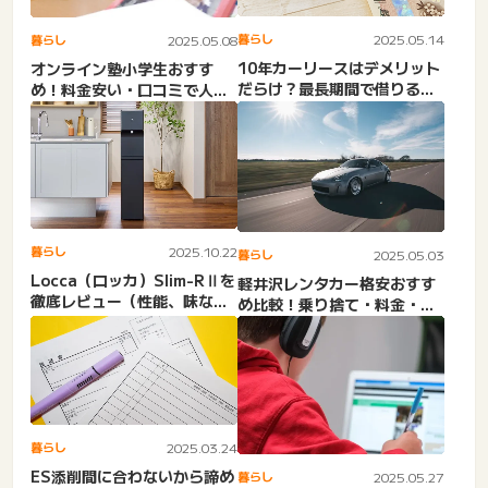
暮らし
2025.05.14
暮らし
2025.05.08
10年カーリースはデメリット
オンライン塾小学生おすす
だらけ？最長期間で借りる料
め！料金安い・口コミで人
率の目安と1年リースとの...
気・デメリット。個別指導・
ブロ...
暮らし
2025.10.22
暮らし
2025.05.03
Locca（ロッカ）Slim-RⅡを
軽井沢レンタカー格安おすす
徹底レビュー（性能、味な
め比較！乗り捨て・料金・当
ど）
日予約・ニコニコ・駅前・
ス...
暮らし
2025.03.24
ES添削間に合わないから諦め
暮らし
2025.05.27