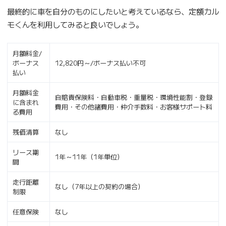
最終的に車を自分のものにしたいと考えているなら、定額カル
モくんを利用してみると良いでしょう。
月額料金/
ボーナス
12,820円～/ボーナス払い不可
払い
月額料金
自賠責保険料・自動車税・重量税・環境性能割・登録
に含まれ
費用・その他諸費用・仲介手数料・お客様サポート料
る費用
残価清算
なし
リース期
1年～11年（1年単位）
間
走行距離
なし（7年以上の契約の場合）
制限
任意保険
なし