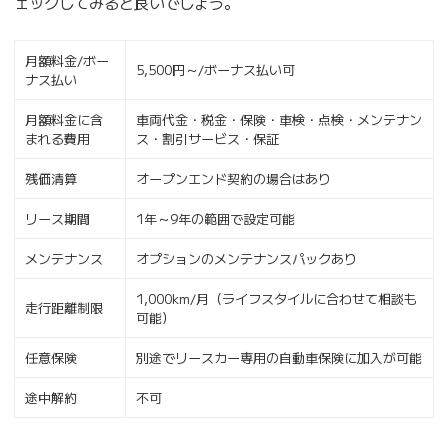
ェックしてみると良いでしょう。
月額料金/ボー
5,500円～/ボーナス払い可
ナス払い
月額料金に含
車両代金・税金・保険・車検・点検・メンテナン
まれる費用
ス・割引サービス・保証
残価清算
オープンエンド契約の場合はあり
リース期間
1年～9年の範囲で設定可能
メンテナンス
オプションのメンテナンスパックあり
1,000km/月（ライフスタイルに合わせて相談も
走行距離制限
可能）
任意保険
別途でリースカー専用の自動車保険に加入が可能
途中解約
不可