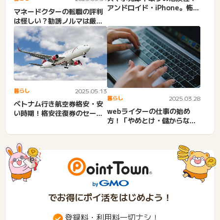
アンドロイド・iPhone。怖
マネードクターの転職の評判
い？使わなくったスマホ...
は怪しい？勧誘ノルマは厳し
い？なぜ無料？年収も
暮らし
2025.05.13
暮らし
2025.03.28
ベトナム行き航空券格安・安
webライターの仕事の始め
い時期！格安往復券のセー
方！「やめとけ・儲からな
ル・料金相場・日本からベト
い・ひどい」と言われる実態
ナ...
や...
でお得にポイ活をはじめよう！
登録料・利用料一切ナシ！