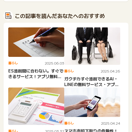
この記事を読んだあなたへのおすすめ
暮らし
2025.06.03
ES添削間に合わない。すぐで
暮らし
2025.04.26
きるサービス！アプリ無料・
ガクチカすぐ添削できるAI・
有料・LINE・志望動機...
LINEの無料サービス・アプ
リ！間に合わない・Ch...
暮らし
2025.04.24
スマホ売却下取りの危険性！
暮らし
2025.03.31