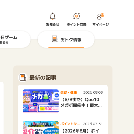
お知らせ
ポイント交換
マイページ
毎日ゲーム
おトク情報
貯める
最新の記事
2026.08.03
美容・健康
【8/9まで】Qoo10
メガポ開催中！最大
25%還元＆500ptプ
レゼント
2026.07.31
ポイントタウ
ンニュース
【2026年8月】ポイ