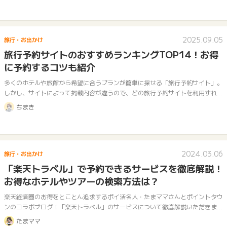
2025.09.05
旅行・お出かけ
旅行予約サイトのおすすめランキングTOP14！お得
に予約するコツも紹介
多くのホテルや旅館から希望に合うプランが簡単に探せる「旅行予約サイト」。
しかし、サイトによって掲載内容が違うので、どの旅行予約サイトを利用すれば
いいか悩みますよね。 そこで今回は、おすすめの旅行予約サイトを以下の2パ
ちまき
タ…
2024.03.06
旅行・お出かけ
「楽天トラベル」で予約できるサービスを徹底解説！
お得なホテルやツアーの検索方法は？
楽天経済圏のお得をとことん追求するポイ活名人・たまママさんとポイントタウ
ンのコラボブログ！「楽天トラベル」のサービスについて徹底解説いただきま
す！
たまママ