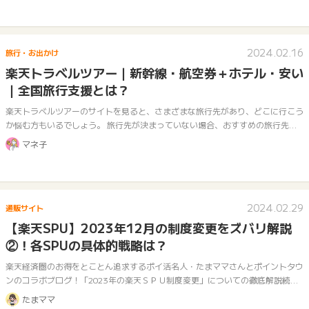
2024.02.16
旅行・お出かけ
楽天トラベルツアー｜新幹線・航空券＋ホテル・安い
｜全国旅行支援とは？
楽天トラベルツアーのサイトを見ると、さまざまな旅行先があり、どこに行こう
か悩む方もいるでしょう。 旅行先が決まっていない場合、おすすめの旅行先は
どこなのか知ることができたらいいですよね。 そこで今回は、人気のある楽天
マネ子
トラ…
2024.02.29
通販サイト
【楽天SPU】2023年12月の制度変更をズバリ解説
②！各SPUの具体的戦略は？
楽天経済圏のお得をとことん追求するポイ活名人・たまママさんとポイントタウ
ンのコラボブログ！「2023年の楽天ＳＰＵ制度変更」についての徹底解説続編
です！
たまママ