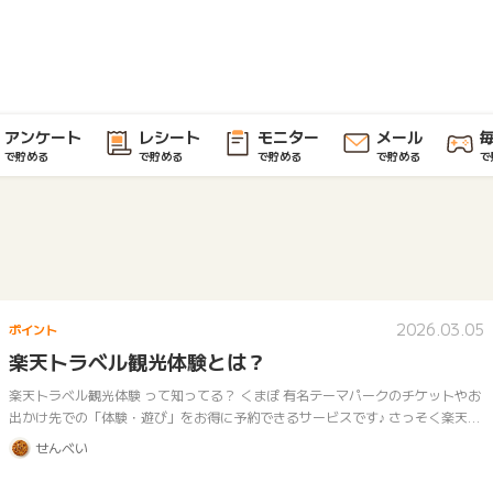
アンケート
レシート
モニター
メール
で貯める
で貯める
で貯める
で貯める
で
2026.03.05
ポイント
楽天トラベル観光体験とは？
楽天トラベル観光体験 って知ってる？ くまぽ 有名テーマパークのチケットやお
出かけ先での「体験・遊び」をお得に予約できるサービスです♪ さっそく楽天ト
ラベル観光体験で予約したい！という方はこちら（※ポイントタウンの会員登…
せんべい