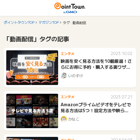
ポイントタウンTOP
マガジンTOP
タグ : 動画配信
「動画配信」タグの記事
2023.10.02
エンタメ
映画を安く見る方法を10個厳選！さ
らにお得に予約・購入する裏ワザも
♪
いのすけ
2023.07.21
エンタメ
Amazonプライムビデオをテレビで
見る方法は5つ！設定方法や映らな
い原因も紹介
かなこ
2024.04.01
エンタメ