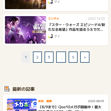
アイ
2023.10.02
エンタメ
『スター・ウォーズ エピソード4/新
たなる希望』作品を語るうえで欠か
せない始まりのエピソード
アイ
1
2
3
…
5
>
最新の記事
2026.08.03
美容・健康
【8/9まで】Qoo10メガポ開催中！最大