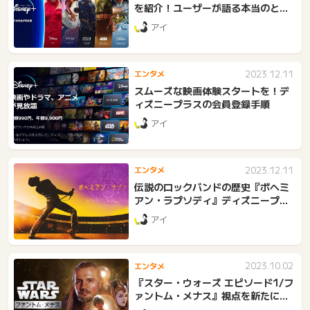
を紹介！ユーザーが語る本当のとこ
ろ
アイ
2023.12.11
エンタメ
スムーズな映画体験スタートを！デ
ィズニープラスの会員登録手順
アイ
2023.12.11
エンタメ
伝説のロックバンドの歴史『ボヘミ
アン・ラプソディ』ディズニープラ
ス
アイ
2023.10.02
エンタメ
『スター・ウォーズ エピソード1/フ
ァントム・メナス』視点を新たに見
直そう