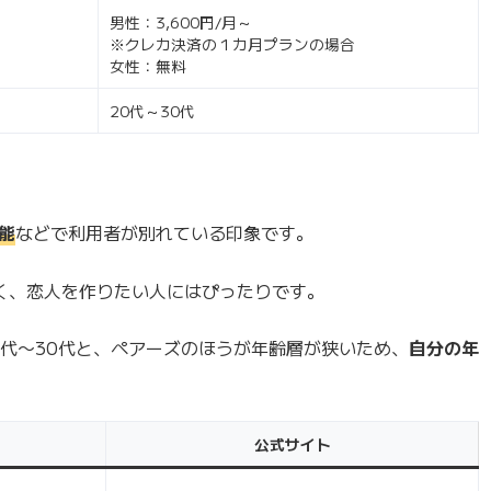
男性：3,600円/月～
※クレカ決済の１カ月プランの場合
女性：無料
20代～30代
能
などで利用者が別れている印象です。
く、恋人を作りたい人にはぴったりです。
20代〜30代と、ペアーズのほうが年齢層が狭いため、
自分の年
公式サイト