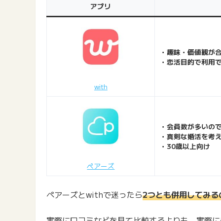
アプリ
・趣味・価値観が
・恋活目的で利用で
with
・会員数が多いの
・真剣な婚活を考
・30歳以上向け
ペアーズ
ペアーズとwithで迷ったら
2つとも併用してみる
実際に口コミなどを見て比較するよりも、実際に