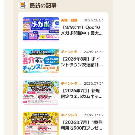
最新の記事
2026.08.03
美容・健康
【8/9まで】Qoo10
メガポ開催中！最大
25%還元＆500ptプ
レゼント
2026.07.31
ポイントタウ
ンニュース
【2026年8月】ポイ
ントタウン友達紹介キ
ャンペーンおすすめ広
告紹介
2026.07.21
ポイントタウ
ンニュース
【2026年7月】新規
限定ウェルカムキャン
ペーン
2026.07.07
ポイントタウ
ンニュース
【2026年7月】1案件
利用で500円プレゼン
トキャンペーン