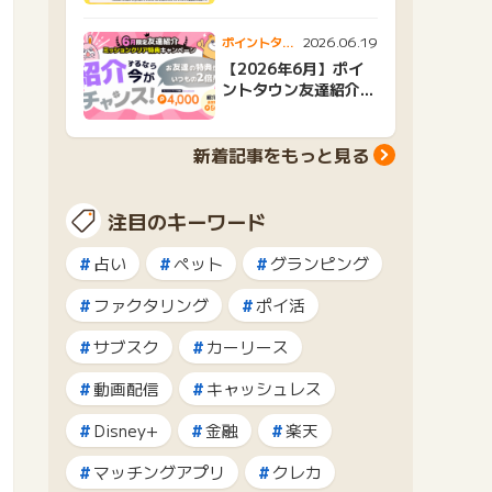
2026.06.19
ポイントタウ
ンニュース
【2026年6月】ポイ
ントタウン友達紹介キ
ャンペーンおすすめ広
告紹介
新着記事をもっと見る
注目のキーワード
占い
ペット
グランピング
ファクタリング
ポイ活
サブスク
カーリース
動画配信
キャッシュレス
Disney+
金融
楽天
マッチングアプリ
クレカ