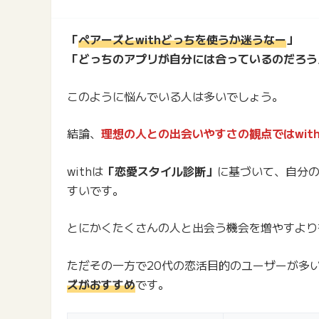
「
ペアーズとwithどっちを使うか迷うなー
」
「どっちのアプリが自分には合っているのだろう
このように悩んでいる人は多いでしょう。
結論、
理想の人との出会いやすさの観点ではwit
withは
「恋愛スタイル診断」
に基づいて、自分
すいです。
とにかくたくさんの人と出会う機会を増やすより
ただその一方で20代の恋活目的のユーザーが多
ズがおすすめ
です。