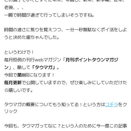
老後、、、
一瞬で時間が過ぎて行ってしまいそうですね。
時間の速さに焦りを覚えつつ、一分一秒無駄なくポイ活をしよ
うと決めた銀ちゃんでした。
というわけで！
毎月恒例の刊行webマガジン「
月刊ポイントタウンマガジ
ン
」、略して
「タウマガ」
。
今回で
第8
回になります！
毎月更新
で公開していますので、ぜひ楽しみにしていただけた
ら嬉しいです。
タウマガの概要についてもう知ってる！という方は
コチラ
をク
リック
今回も、タウマガってなに？という人のために今一度この記事