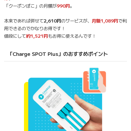
「クーポンぽこ」の月額が
990円
。
本来であれば併せて
2,610円
のサービスが、
月額1,089円
で利
用できるのでかなりお得です！
値段にして
約1,521円
もお得に使えるんです！
「Charge SPOT Plus」のおすすめポイント