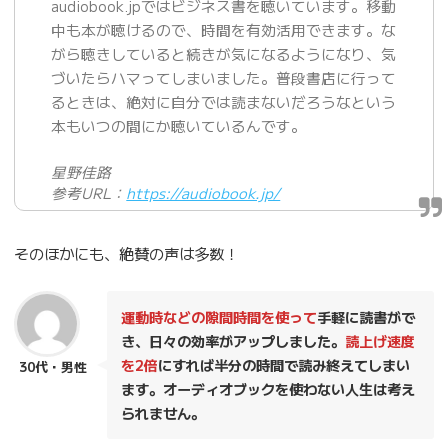
audiobook.jpではビジネス書を聴いています。移動
中も本が聴けるので、時間を有効活用できます。な
がら聴きしていると続きが気になるようになり、気
づいたらハマってしまいました。普段書店に行って
るときは、絶対に自分では読まないだろうなという
本もいつの間にか聴いているんです。
星野佳路
参考URL：
https://audiobook.jp/
そのほかにも、絶賛の声は多数！
運動時などの隙間時間を使って
手軽に読書がで
き、日々の効率がアップしました。
読上げ速度
を2倍
にすれば半分の時間で読み終えてしまい
30代・男性
ます。オーディオブックを使わない人生は考え
られません。