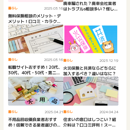
廃車騙された？廃車会社業者
暮らし
2025.03.16
はトラブルs相談多い？怪しい
評判の真相とおすすめ買取...
無料保険相談のメリット・デ
メリット！口コミ・カラク
リ・メリット・デメリット。
危...
暮らし
2025.03.16
暮らし
2023.12.19
転職サイトおすすめ！20代、
火災保険と共済ならどちらに
30代、40代・50代・第二新
加入するべき？違いはなに？
卒・リクルート・女性...
暮らし
2025.04.21
暮らし
2024.04.24
不用品回収優良業者おすす
住まいの窓口はしつこい？紹
め！信頼できる業者選びの際
介料は？口コミ評判！スーモ