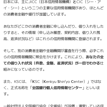
日本には、主にJICC（日本信用情報機構）
と
CIC（シー・ア
イ・シー）という二つの主要な信用情報機関があり、ほとんど
の消費者金融や銀行が加盟しています。
あなたがどこかの消費者金融に申し込んだり、借り入れをした
りすると、その情報（申し込み履歴、契約内容、借り入れ残
高、返済状況など）はこれらの信用情報機関に登録されます。
そして、別の消費者金融や金融機関が審査を行う際、必ずこれ
らの信用情報機関に照会をかけます。これにより、
あなたの全
ての借り入れ状況（件数、金額、返済状況）が一目でわかる
仕
組みになっているのです。
また、KSCは、「
K
SC（
K
enkyu
S
hin’yo
C
enter）」ではな
く、正式名称を「
全国銀行個人信用情報センター
」といいま
す。
一般社団法人全国銀行協会（全銀協）が設置・運営している信